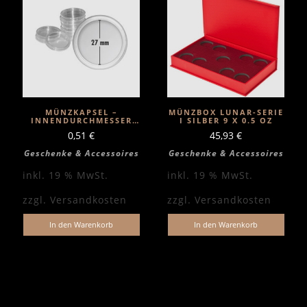
MÜNZKAPSEL –
MÜNZBOX LUNAR-SERIE
INNENDURCHMESSER
I SILBER 9 X 0.5 OZ
27MM
0,51
€
45,93
€
Geschenke & Accessoires
Geschenke & Accessoires
inkl. 19 % MwSt.
inkl. 19 % MwSt.
zzgl.
Versandkosten
zzgl.
Versandkosten
In den Warenkorb
In den Warenkorb