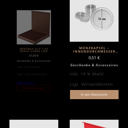
MÜNZKAPSEL –
MÜNZBOX 20 X 1 OZ
INNENDURCHMESSER
KOALA SILBER LEER
25MM
41,00
€
0,51
€
Geschenke & Accessoires
Geschenke & Accessoires
inkl. 19 % MwSt.
inkl. 19 % MwSt.
zzgl.
Versandkosten
Weiterlesen
zzgl.
Versandkosten
Nicht auf Lager
In den Warenkorb