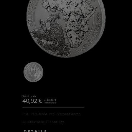
Stückpreis:
40,92
€
/ 34,39 €
Nettopreis
inkl. 19 % MwSt.
zzgl.
Versandkosten
Rückkaufpreis auf Anfrage.
DETAILS