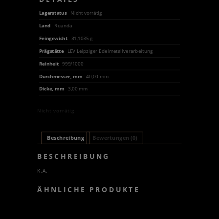
Lagerstatus
Nicht vorrätig
Land
Ruanda
Feingewicht
31,1035 g
Prägstätte
LEV Leipziger Edelmetallverarbeitung
Reinheit
999/1000
Durchmesser, mm
40,00 mm
Dicke, mm
3,00 mm
Nicht vorrätig
Beschreibung
Bewertungen (0)
BESCHREIBUNG
K.A.
ÄHNLICHE PRODUKTE