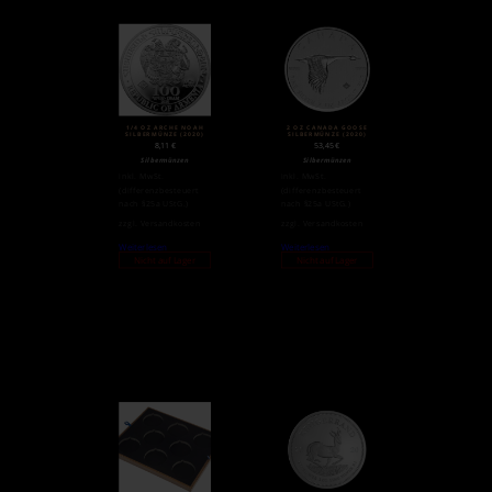
1/4 OZ ARCHE NOAH
2 OZ CANADA GOOSE
SILBERMÜNZE (2020)
SILBERMÜNZE (2020)
8,11
€
53,45
€
Silbermünzen
Silbermünzen
inkl. MwSt.
inkl. MwSt.
(differenzbesteuert
(differenzbesteuert
nach §25a UStG.)
nach §25a UStG.)
zzgl.
Versandkosten
zzgl.
Versandkosten
Weiterlesen
Weiterlesen
Nicht auf Lager
Nicht auf Lager