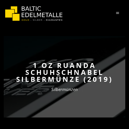
=
1 OZ RUANDA
SCHUHSCHNABEL
SILBERMÜNZE (2019)
Silbermünzen