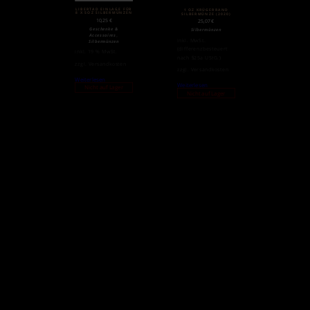
LIBERTAD EINLAGE FÜR
1 OZ KRÜGERRAND
8 X 5OZ SILBERMÜNZEN
SILBERMÜNZE (2020)
10,25
€
25,07
€
Geschenke &
Silbermünzen
,
Accessoires
inkl. MwSt.
Silbermünzen
(differenzbesteuert
inkl. 19 % MwSt.
nach §25a UStG.)
zzgl.
Versandkosten
zzgl.
Versandkosten
Weiterlesen
Weiterlesen
Nicht auf Lager
Nicht auf Lager