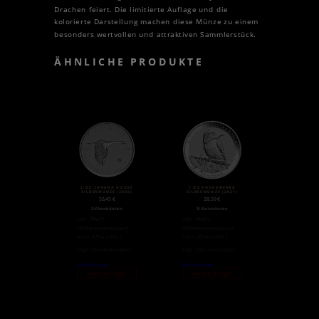
Drachen feiert. Die limitierte Auflage und die
kolorierte Darstellung machen diese Münze zu einem
besonders wertvollen und attraktiven Sammlerstück.
ÄHNLICHE PRODUKTE
2 OZ CANADA GOOSE
1 OZ KOOKABURRA
SILBERMÜNZE (2020)
SILBERMÜNZE (2021)
53,45
€
28,59
€
Silbermünzen
Silbermünzen
inkl. MwSt.
inkl. MwSt.
(differenzbesteuert
(differenzbesteuert
nach §25a UStG.)
nach §25a UStG.)
zzgl.
Versandkosten
zzgl.
Versandkosten
Weiterlesen
Weiterlesen
Nicht auf Lager
Nicht auf Lager