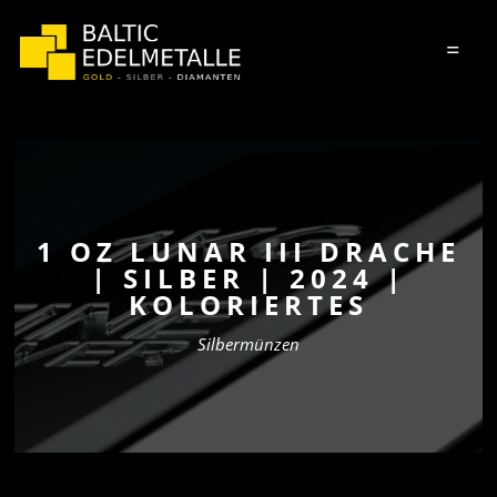
=
1 OZ LUNAR III DRACHE
| SILBER | 2024 |
KOLORIERTES
Silbermünzen