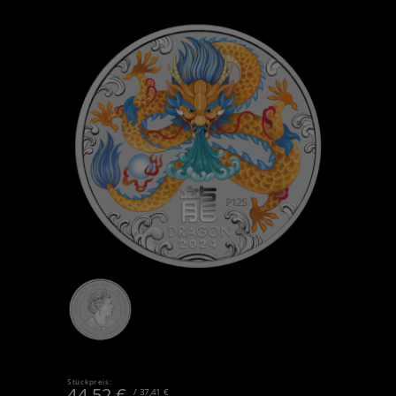
Stückpreis:
44,52
€
/ 37,41 €