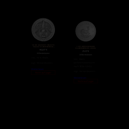
10 OZ QUEEN’S BEASTS
1 OZ KRÜGERRAND
FALKE SILBERMÜNZE
SILBERMÜNZE (2020)
(2020)
462,07
€
25,07
€
Silbermünzen
Silbermünzen
inkl. 19 % MwSt.
inkl. MwSt.
(differenzbesteuert
zzgl.
Versandkosten
nach §25a UStG.)
Weiterlesen
zzgl.
Versandkosten
Nicht auf Lager
Weiterlesen
Nicht auf Lager