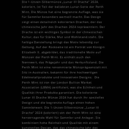
Die 1-Unzen-Silbermünze „Lunar III Drache“ 2024,
koloriert, ist Teil der beliebten Lunar-Serie der Perth
Mint. Die Münze hat eine begrenzte Auflage, was sie
für Sammler besonders wertvoll macht. Das Design
zeigt einen detailreich kolorierten Drachen, der das
chinesische Jahr des Drachen 2024 repräsentiert. Der
Drache ist ein wichtiges Symbol in der chinesischen
Kultur, das für Stärke, Mut und Wohlstand steht. Die
farbige Darstellung bringt das Motiv lebendig zur
Geltung. Auf der Rückseite ist ein Porträt von Königin
Elizabeth II. abgebildet, das traditionelle Motiv auf
Münzen der Perth Mint. Es enthält auch den
Nennwert, das Prägejahr und das Herkunftsland. Die
Perth Mint ist eine renommierte Münzprägeanstalt mit
Sitz in Australien, bekannt für ihre hochwertigen
Edelmetallprodukte und innovativen Designs. Die
Perth Mint ist von der London Bullion Market
Association (LBMA) zertifiziert, was die Echtheit und
Qualität ihrer Produkte garantiert. Die kolorierte
Lunar III Drache Münze 2024 hat durch ihr spezielles
Design und die begrenzte Auflage einen hohen
Sammlerwert. Die 1-Unzen-Silbermünze „Lunar III
Drache“ 2024 (koloriert) von der Perth Mint ist eine
hervorragende Wahl für Sammler und Anleger. Sie
kombiniert hohe Reinheit und Qualität mit einem
kunstvollen Design, das das chinesische Jahr des