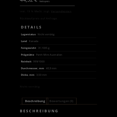
Nettopreis
inkl. 19 % MwSt.
zzgl.
Versandkosten
Rückkaufpreis auf Anfrage.
DETAILS
Lagerstatus
Nicht vorrätig
Land
Kanada
Feingewicht
31,1035 g
Prägstätte
Perth Mint Australien
Reinheit
999/1000
Durchmesser, mm
40,9 mm
Dicke, mm
3,50 mm
Nicht vorrätig
Beschreibung
Bewertungen (0)
BESCHREIBUNG