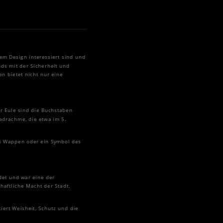
em Design interessiert sind und
nds mit der Sicherheit und
n bietet nicht nur eine
er Eule sind die Buchstaben
adrachme, die etwa im 5.
das Wappen oder ein Symbol des
det und war eine der
haftliche Macht der Stadt.
tiert Weisheit, Schutz und die