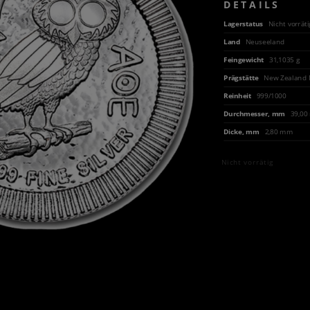
DETAILS
Lagerstatus
Nicht vorräti
Land
Neuseeland
Feingewicht
31,1035 g
Prägstätte
New Zealand 
Reinheit
999/1000
Durchmesser, mm
39,0
Dicke, mm
2,80 mm
Nicht vorrätig