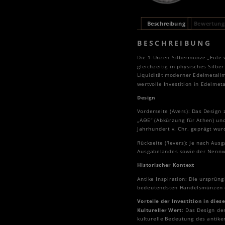
Beschreibung
Bewertunge
BESCHREIBUNG
Die 1-Unzen-Silbermünze „Eule v
gleichzeitig in physisches Silbe
Liquidität moderner Edelmetallm
wertvolle Investition in Edelmet
Design
Vorderseite (Avers): Das Design 
„ΑΘΕ“ (Abkürzung für Athen) und
Jahrhundert v. Chr. geprägt wur
Rückseite (Revers): Je nach Aus
Ausgabelandes sowie der Nennw
Historischer Kontext
Antike Inspiration: Die ursprün
bedeutendsten Handelsmünzen der
Vorteile der Investition in die
Kultureller Wert
: Das Design de
kulturelle Bedeutung des antike