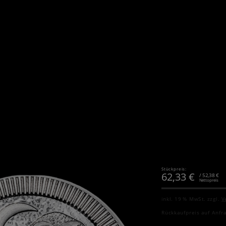
Stückpreis:
62,33
€
/ 52,38 €
Nettopreis
inkl. 19 % MwSt.
zzgl.
V
Rückkaufpreis auf Anfr