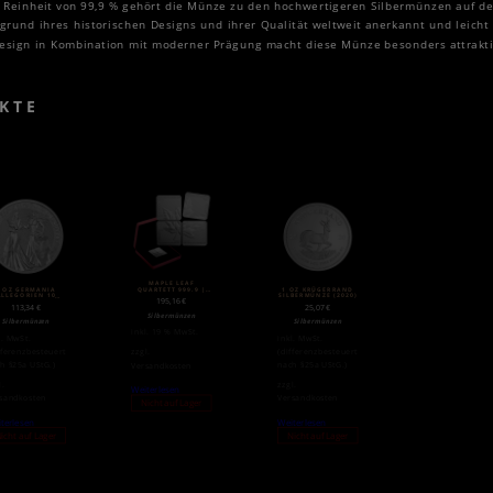
r Reinheit von 99,9 % gehört die Münze zu den hochwertigeren Silbermünzen auf d
fgrund ihres historischen Designs und ihrer Qualität weltweit anerkannt und leicht
Design in Kombination mit moderner Prägung macht diese Münze besonders attraktiv
KTE
MAPLE LEAF
2 OZ GERMANIA
1 OZ KRÜGERRAND
QUARTETT 999.9 |
ALLEGORIEN 10
SILBERMÜNZE (2020)
SILBER | 2017
195,16
€
RK SILBER (2019)
113,34
€
25,07
€
Silbermünzen
Silbermünzen
Silbermünzen
inkl. 19 % MwSt.
l. MwSt.
inkl. MwSt.
fferenzbesteuert
(differenzbesteuert
zzgl.
h §25a UStG.)
nach §25a UStG.)
Versandkosten
l.
zzgl.
Weiterlesen
sandkosten
Versandkosten
Nicht auf Lager
terlesen
Weiterlesen
icht auf Lager
Nicht auf Lager