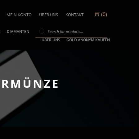
(0)
MEIN KONTO
ÜBER UNS
KONTAKT
M
DIAMANTEN
ÜBER UNS
GOLD ANONYM KAUFEN
BERMÜNZE