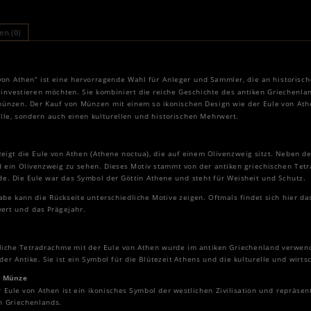
n (0)
on Athen“ ist eine hervorragende Wahl für Anleger und Sammler, die an historisch
r investieren möchten. Sie kombiniert die reiche Geschichte des antiken Griechenla
ünzen. Der Kauf von Münzen mit einem so ikonischen Design wie der Eule von Athe
alle, sondern auch einen kulturellen und historischen Mehrwert.
zeigt die Eule von Athen (Athene noctua), die auf einem Olivenzweig sitzt. Neben d
 ein Olivenzweig zu sehen. Dieses Motiv stammt von der antiken griechischen Tetr
de. Die Eule war das Symbol der Göttin Athene und steht für Weisheit und Schutz.
gabe kann die Rückseite unterschiedliche Motive zeigen. Oftmals findet sich hier 
ert und das Prägejahr.
gliche Tetradrachme mit der Eule von Athen wurde im antiken Griechenland verwen
 Antike. Sie ist ein Symbol für die Blütezeit Athens und die kulturelle und wirtsc
se Münze
r Eule von Athen ist ein ikonisches Symbol der westlichen Zivilisation und repräsen
n Griechenlands.