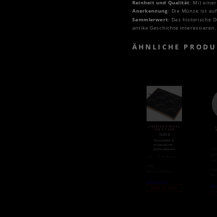
Reinheit und Qualität
: Mit eine
Anerkennung
: Die Münze ist au
Sammlerwert
: Das historische 
antike Geschichte interessieren.
ÄHNLICHE PRODU
LIBERTAD EINLAGE
FÜR 8 X 5OZ
SILBERMÜNZEN
MA
10,25
€
Geschenke &
,
Accessoires
ink
Silbermünzen
(di
inkl. 19 % MwSt.
nac
zzgl.
zzg
Versandkosten
Ver
Weiterlesen
Wei
Nicht auf Lager
N