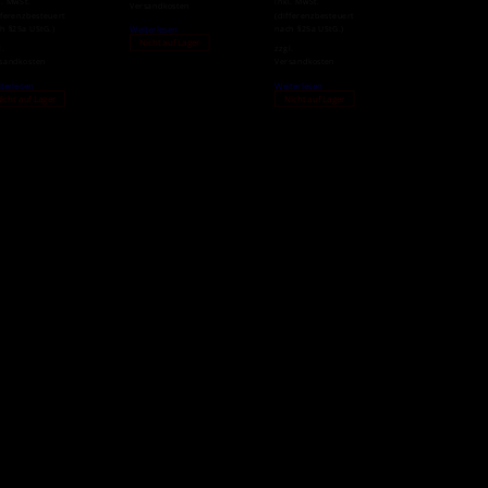
l. MwSt.
inkl. MwSt.
Versandkosten
fferenzbesteuert
(differenzbesteuert
h §25a UStG.)
nach §25a UStG.)
Weiterlesen
Nicht auf Lager
l.
zzgl.
sandkosten
Versandkosten
terlesen
Weiterlesen
icht auf Lager
Nicht auf Lager