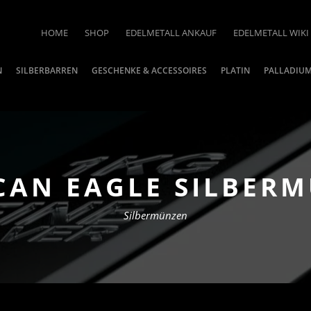
HOME
SHOP
EDELMETALL ANKAUF
EDELMETALL WIKI
N
SILBERBARREN
GESCHENKE & ACCESSOIRES
PLATIN
PALLADIU
CAN EAGLE SILBERM
Silbermünzen