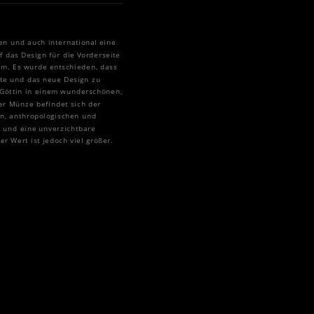
en und auch international eine
 das Design für die Vorderseite
äum. Es wurde entschieden, dass
lte und das neue Design zu
s Göttin in einem wunderschönen,
er Münze befindet sich der
en, anthropologischen und
t und eine unverzichtbare
er Wert ist jedoch viel größer.