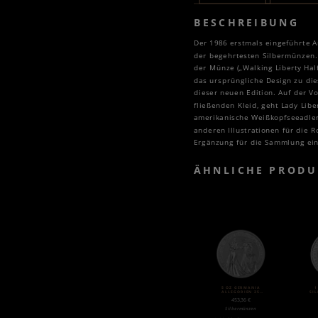
BESCHREIBUNG
Der 1986 erstmals eingeführte A
der begehrtesten Silbermünzen. 
der Münze („Walking Liberty Hal
das ursprüngliche Design zu die
dieser neuen Edition. Auf der V
fließenden Kleid, geht Lady Lib
amerikanische Weißkopfseeadler,
anderen Illustrationen für die 
Ergänzung für die Sammlung eines
ÄHNLICHE PRODU
5 OZ GERMANIA
1
ALLEGORIEN 25
SIL
MARK SILBER (2019)
453,36
€
Silbermünzen