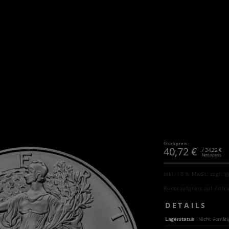
Stückpreis:
40,72
€
/ 34,22 €
Nettopreis
inkl. 19 % MwSt.
zzgl.
V
Rückkaufpreis auf Anfr
DETAILS
Lagerstatus
Nicht vorräti