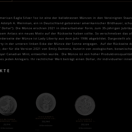
merican Eagle Silver 1oz ist eine der beliebtesten Münzen in den Vereinigten Staat
Adolph A. Weinman, ein in Deutschland geborener amerikanischer Bildhauer, schuf
f Dollar“). Die Münze erschien 2021 in überarbeiteter Form, zum 35-jährigen Jubil
sem Anlass ein neues Motiv auf der Rückseite haben sollte. So verschmelzen das a
orderseite der Münze ist Lady Liberty aus dem Jahr 1986 abgebildet. Dargestellt al
erty in der unteren linken Ecke der Münze der Sonne entgegen. Auf der Rückseite d
 der für die Version 2021 von Emily Damstra, Autorin von zoologischen, botanisch
Royal Canadian Mint, entworfen wurde. Die Münze ist von hoher Produktionsqualitä
 jeden Anlegers. Ihr rechtlicher Wert beträgt einen Dollar, ihr individueller inner
KTE
10 OZ QUEEN’S
BEASTS WHITE LION
 OZ BRITANNIA
2 OZ QUEEN’S
SILBERMÜNZE (2021)
BERMÜNZE (2021)
BEASTS DRACHE |
332,94
€
SILBER | 2017
25,19
€
202,32
€
Silbermünzen
Silbermünzen
Silbermünzen
zzgl.