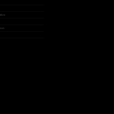
 Mint
0 mm