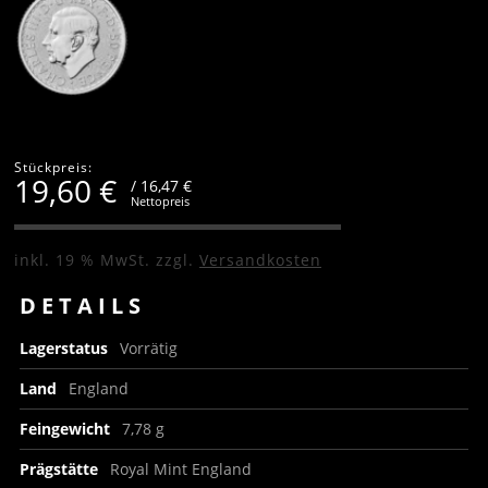
Stückpreis:
19,60
€
/ 16,47 €
Nettopreis
inkl. 19 % MwSt.
zzgl.
Versandkosten
DETAILS
Lagerstatus
Vorrätig
Land
England
Feingewicht
7,78 g
Prägstätte
Royal Mint England