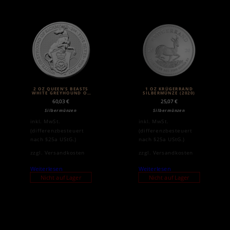
2 OZ QUEEN’S BEASTS
1 OZ KRÜGERRAND
WHITE GREYHOUND OF
SILBERMÜNZE (2020)
RICHMOND
60,03
€
25,07
€
SILBERMÜNZE (2021)
Silbermünzen
Silbermünzen
inkl. MwSt.
inkl. MwSt.
(differenzbesteuert
(differenzbesteuert
nach §25a UStG.)
nach §25a UStG.)
zzgl.
Versandkosten
zzgl.
Versandkosten
Weiterlesen
Weiterlesen
Nicht auf Lager
Nicht auf Lager