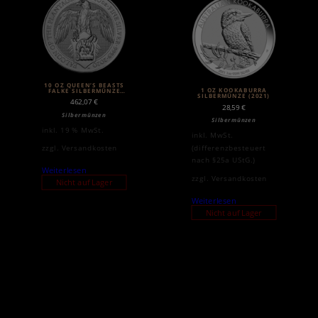
10 OZ QUEEN’S BEASTS
1 OZ KOOKABURRA
FALKE SILBERMÜNZE
SILBERMÜNZE (2021)
(2020)
462,07
€
28,59
€
Silbermünzen
Silbermünzen
inkl. 19 % MwSt.
inkl. MwSt.
(differenzbesteuert
zzgl.
Versandkosten
nach §25a UStG.)
Weiterlesen
zzgl.
Versandkosten
Nicht auf Lager
Weiterlesen
Nicht auf Lager