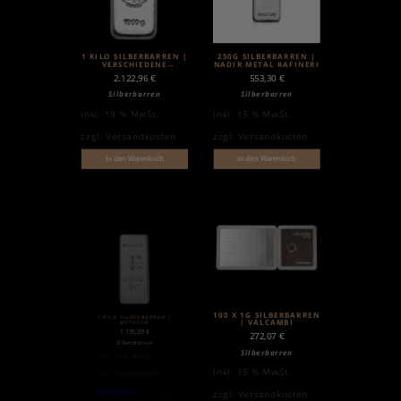
1 KILO SILBERBARREN |
250G SILBERBARREN |
VERSCHIEDENE
NADIR METAL RAFINERI
HERSTELLER
2.122,96
€
553,30
€
Silberbarren
Silberbarren
inkl. 19 % MwSt.
inkl. 19 % MwSt.
zzgl.
Versandkosten
zzgl.
Versandkosten
In den Warenkorb
In den Warenkorb
100 X 1G SILBERBARREN
1 KILO SILBERBARREN |
| VALCAMBI
METALOR
1.739,39
€
272,07
€
Silberbarren
Silberbarren
inkl. 19 % MwSt.
inkl. 19 % MwSt.
zzgl.
Versandkosten
Weiterlesen
zzgl.
Versandkosten