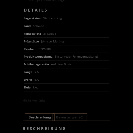
DETAILS
Lagerstatus
Nicht vorrätig
Land
Schweiz
Feingewicht
311,035 g
Prägstätte
Johnson Matthey
Reinheit
999/1000
Produktverpackung
Blister (oder Folienverpackung)
Echtheitsgarantie
Auf dem Blister
Länge
k.A.
Breite
k.A.
Tiefe
k.A.
Nicht vorrätig
Beschreibung
Bewertungen (0)
BESCHREIBUNG