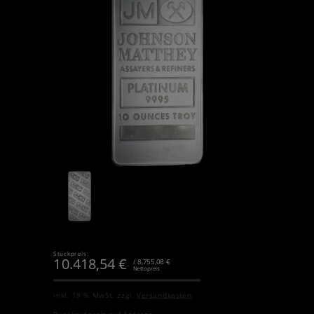
Stückpreis:
10.418,54
€
/ 8,755,08 €
Nettopreis
inkl. 19 % MwSt.
zzgl.
Versandkosten
Rückkaufpreis auf Anfrage.