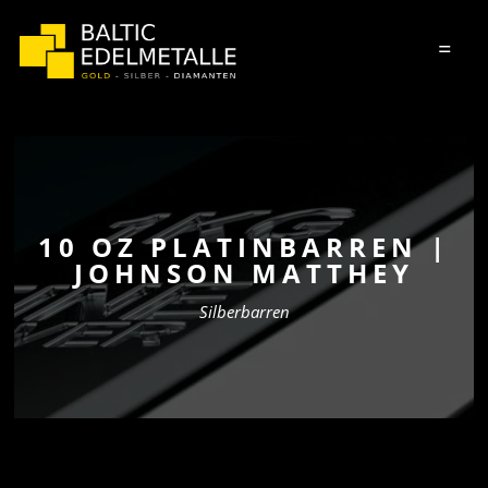
=
10 OZ PLATINBARREN |
JOHNSON MATTHEY
Silberbarren