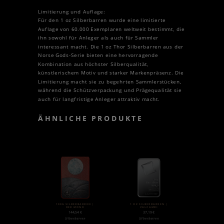
Limitierung und Auflage:
Für den 1 oz Silberbarren wurde eine limitierte
Auflage von 60.000 Exemplaren weltweit bestimmt, die
ihn sowohl für Anleger als auch für Sammler
interessant macht. Die 1 oz Thor Silberbarren aus der
Norse Gods-Serie bieten eine hervorragende
Kombination aus höchster Silberqualität,
künstlerischem Motiv und starker Markenpräsenz. Die
Limitierung macht sie zu begehrten Sammlerstücken,
während die Schützverpackung und Prägequalität sie
auch für langfristige Anleger attraktiv macht.
ÄHNLICHE PRODUKTE
100G SILBERBARREN |
1 OZ SILBERBARREN |
DER MOND
VALCAMBI
144,54
€
37,19
€
Silberbarren
Silberbarren