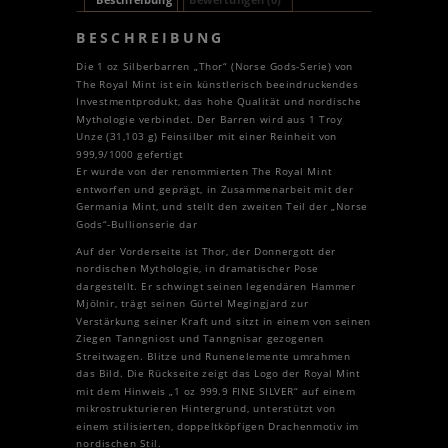
BESCHREIBUNG
Die 1 oz Silberbarren „Thor“ (Norse Gods-Serie) von
The Royal Mint ist ein künstlerisch beeindruckendes
Investmentprodukt, das hohe Qualität und nordische
Mythologie verbindet. Der Barren wird aus 1 Troy
Unze (31,103 g) Feinsilber mit einer Reinheit von
999,9/1000 gefertigt
Er wurde von der renommierten The Royal Mint
entworfen und geprägt, in Zusammenarbeit mit der
Germania Mint, und stellt den zweiten Teil der „Norse
Gods“-Bullionserie dar
Auf der Vorderseite ist Thor, der Donnergott der
nordischen Mythologie, in dramatischer Pose
dargestellt. Er schwingt seinen legendären Hammer
Mjölnir, trägt seinen Gürtel Megingjard zur
Verstärkung seiner Kraft und sitzt in einem von seinen
Ziegen Tanngniost und Tanngnisar gezogenen
Streitwagen. Blitze und Runenelemente umrahmen
das Bild. Die Rückseite zeigt das Logo der Royal Mint
mit dem Hinweis „1 oz 999.9 FINE SILVER“ auf einem
mikrostrukturieren Hintergrund, unterstützt von
einem stilisierten, doppeltköpfigen Drachenmotiv im
nordischen Stil.