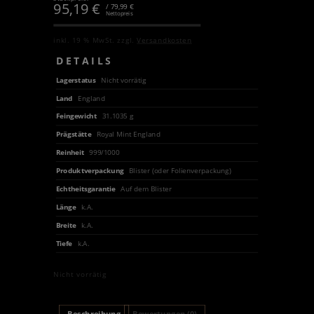
95,19
€
/ 79,99 €
Nettopreis
inkl. 19 % MwSt.
zzgl.
Versandkosten
DETAILS
Lagerstatus
Nicht vorrätig
Land
England
Feingewicht
31.1035 g
Prägstätte
Royal Mint England
Reinheit
999/1000
Produktverpackung
Blister (oder Folienverpackung)
Echtheitsgarantie
Auf dem Blister
Länge
k.A.
Breite
k.A.
Tiefe
k.A.
Nicht vorrätig
Beschreibung
Bewertungen (0)