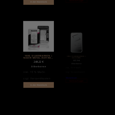
Nicht auf Lager
In den Warenkorb
100G SILBERBARREN |
100G SILBERBARREN |
NADIR METAL RAFINERI
VALCAMBI
| GEPRÄGT
107,15
€
248,22
€
Silberbarren
Silberbarren
inkl. 19 % MwSt.
inkl. 19 % MwSt.
zzgl.
Versandkosten
Weiterlesen
zzgl.
Versandkosten
Nicht auf Lager
In den Warenkorb