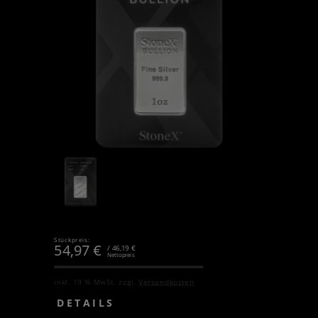
Stückpreis:
54,97
€
/ 46,19 €
Nettopreis
inkl. 19 % MwSt.
zzgl.
Versandkosten
DETAILS