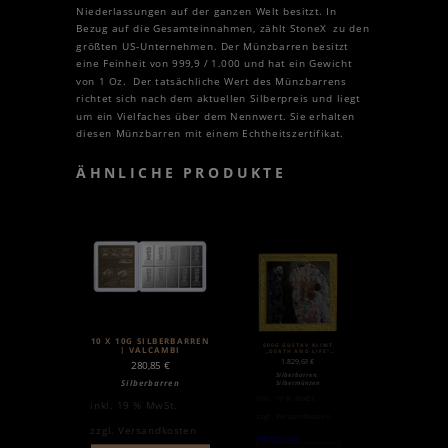
Niederlassungen auf der ganzen Welt besitzt. In
Bezug auf die Gesamteinnahmen, zählt StoneX zu den
größten US-Unternehmen. Der Münzbarren besitzt
eine Feinheit von 999,9 / 1.000 und hat ein Gewicht
von 1 Oz. Der tatsächliche Wert des Münzbarrens
richtet sich nach dem aktuellen Silberpreis und liegt
um ein Vielfaches über dem Nennwert. Sie erhalten
diesen Münzbarren mit einem Echtheitszertifikat.
ÄHNLICHE PRODUKTE
10 X 10G SILBERBARREN
500G GUSTAV KLIMT
| VALCAMBI
„DEATH AND LIFE“
MÜNZBARREN | SILBER
1.829,63
€
280,85
€
,
Silberbarren
Silberbarren
Silbermünzen
inkl. 19 % MwSt.
inkl. 19 % MwSt.
zzgl.
Versandkosten
zzgl.
Versandkosten
Weiterlesen