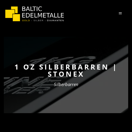
=
1 OZ SILBERBARREN |
STONEX
Silberbarren