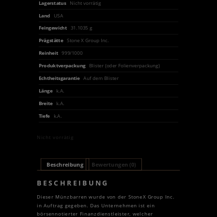
Lagerstatus
Nicht vorrätig
Land
USA
Feingewicht
31.1035 g
Prägstätte
Stone X Group Inc.
Reinheit
999/1000
Produktverpackung
Blister (oder Folienverpackung)
Echtheitsgarantie
Auf dem Blister
Länge
k.A.
Breite
k.A.
Tiefe
k.A.
Nicht vorrätig
Beschreibung
Bewertungen (0)
BESCHREIBUNG
Dieser Münzbarren wurde von der StoneX Group Inc.
in Auftrag gegeben. Das Unternehmen ist ein
börsennotierter Finanzdienstleister, welcher