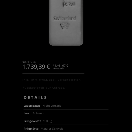
Stückpreis:
1.739,39
€
/ 1,461,67 €
Nettopreis
inkl. 19 % MwSt.
zzgl.
Versandkosten
Rückkaufpreis auf Anfrage.
DETAILS
Lagerstatus
Nicht vorrätig
Land
Schweiz
Feingewicht
1000 g
Prägstätte
Matalor Schweiz