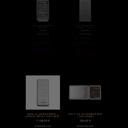
100G SILBERBARREN |
1 KILO MÜNZBARREN |
METALOR
SILBER | STONEX
91,07
€
2.260,50
€
Silberbarren
Silberbarren
inkl. 19 % MwSt.
inkl. 19 % MwSt.
zzgl.
Versandkosten
zzgl.
Versandkosten
Weiterlesen
Weiterlesen
Nicht auf Lager
Nicht auf Lager
500G SILBERBARREN |
100 X 1G SILBERBARREN
NADIR METAL RAFINERI
| VALCAMBI
1.188,89
€
289,00
€
Silberbarren
Silberbarren