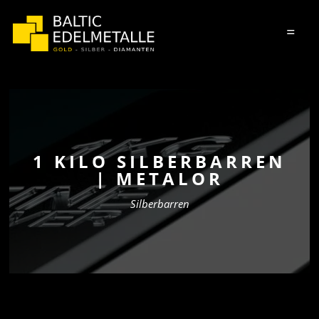
=
1 KILO SILBERBARREN
| METALOR
Silberbarren