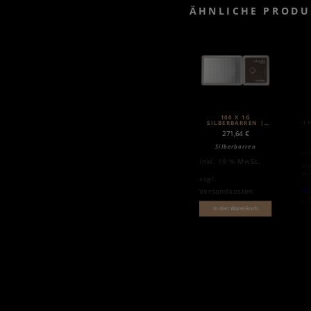
ÄHNLICHE PRODU
100 X 1G
SILBERBARREN |
1 
VALCAMBI
271,64
€
Silberbarren
ink
inkl. 19 % MwSt.
zzg
Ver
zzgl.
Wei
Versandkosten
N
In den Warenkorb