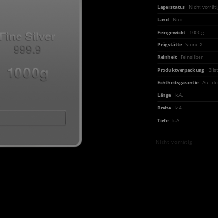
Lagerstatus
Nicht vorräti
Land
Niue
Feingewicht
1000 g
Prägstätte
Stone X
Reinheit
Feinsilber
Produktverpackung
Blis
Echtheitsgarantie
Auf de
Länge
k.A.
Breite
k.A.
Tiefe
k.A.
Nicht vorrätig