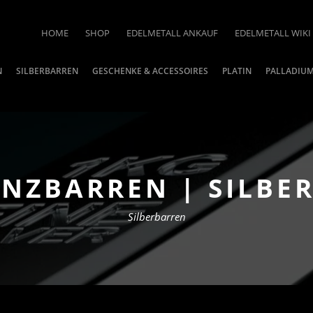
HOME
SHOP
EDELMETALL ANKAUF
EDELMETALL WIKI
N
SILBERBARREN
GESCHENKE & ACCESSOIRES
PLATIN
PALLADIU
ÜNZBARREN | SILBER
Silberbarren