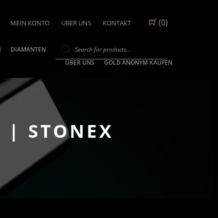
(0)
MEIN KONTO
ÜBER UNS
KONTAKT
M
DIAMANTEN
ÜBER UNS
GOLD ANONYM KAUFEN
 | STONEX