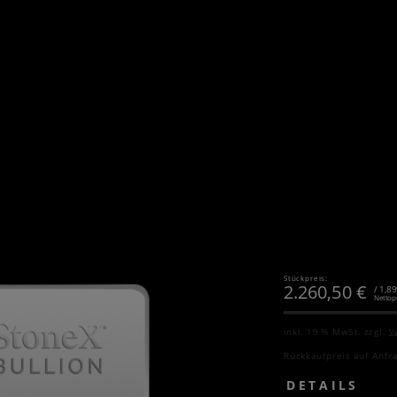
Stückpreis:
2.260,50
€
/ 1,8
Nettop
inkl. 19 % MwSt.
zzgl.
V
Rückkaufpreis auf Anfr
DETAILS