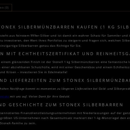
n (0)
STONEX SILBERMÜNZBARREN KAUFEN (1 KG SIL
teht aus feinstem 999er-Silber und ist damit ein wahrer Schatz für Sammler und A
zu investieren, den Wert Ihres Portfolios zu steigern und fragen sich, welchen Silbe
inzigartige Silberbarren genau das Richtige für Sie.
EN MIT ECHTHEITSZERTIFIKAT UND REINHEITS
d einem glänzenden Finish ist der StoneX 1 kg Silbermünzbarren eine fantastische I
n einer abziehbaren Schutzhülle, wird mit einer Geschenkbox und einem Echtheitszer
und Krisen – investieren Sie in Edelmetalle!
ND LIEFERZEITEN ZUM STONEX SILBERMÜNZB
r hohen Nachfrage kommt es momentan zu längeren Lieferzeiten bei Gold- und Silberprod
ontakt
mit uns
auf.
Vielen Dank für Ihre Geduld.
ND GESCHICHTE ZUM STONEX SILBERBARREN
örsennotiertes Finanzdienstleistungsunternehmen mit Niederlassungen auf der gan
er größten US-Unternehmen nach Gesamtumsatz markiert der 1-kg-Münzriegel den er
 StoneX-Familie zu sein.