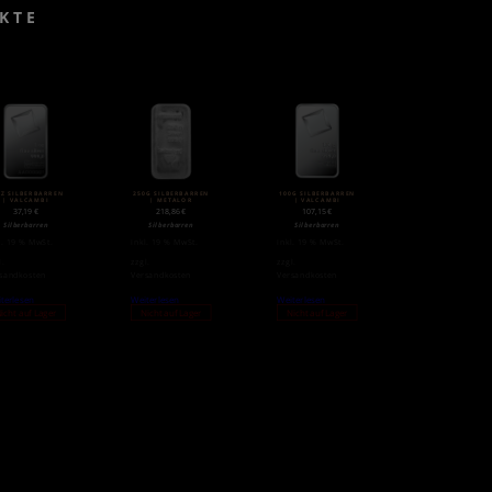
KTE
OZ SILBERBARREN
250G SILBERBARREN
100G SILBERBARREN
| VALCAMBI
| METALOR
| VALCAMBI
37,19
€
218,86
€
107,15
€
Silberbarren
Silberbarren
Silberbarren
l. 19 % MwSt.
inkl. 19 % MwSt.
inkl. 19 % MwSt.
l.
zzgl.
zzgl.
sandkosten
Versandkosten
Versandkosten
terlesen
Weiterlesen
Weiterlesen
icht auf Lager
Nicht auf Lager
Nicht auf Lager