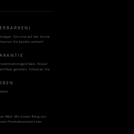
BERBARREN)
nleger. Sie sind auf der Suche
rbarren Sie kaufen sollten?
GARANTIE
nvestitionsmöglichkeit. Dieser
tifikat geliefert. Schützen Sie
ARREN
ukten.
zen Welt. Mit einem Rang von
sten Produktionsstart von