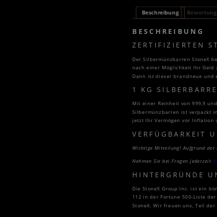
Beschreibung
Bewertunge
BESCHREIBUNG
ZERTIFIZIERTEN 
Der Silbermünzbarren StoneX bes
nach einer Möglichkeit Ihr Geld 
Dann ist dieser brandneue und e
1 KG SILBERBARR
Mit einer Reinheit von 999,9 un
Silbermünzbarren ist verpackt i
jetzt Ihr Vermögen vor Inflation 
VERFÜGBARKEIT U
Wichtige Mitteilung! Aufgrund de
Nehmen Sie bei Fragen jederzeit
K
HINTERGRÜNDE U
Die StoneX Group Inc. ist ein b
112 in der Fortune 500-Liste d
StoneX. Wir freuen uns, Teil der