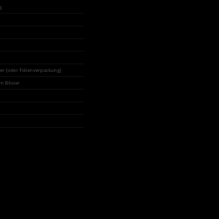
g
ter (oder Folienverpackung)
m Blister