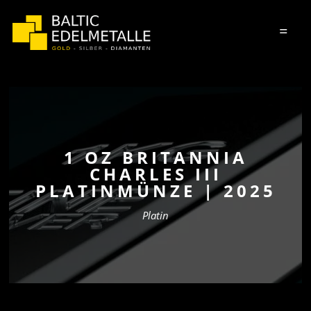
=
1 OZ BRITANNIA
CHARLES III
PLATINMÜNZE | 2025
Platin