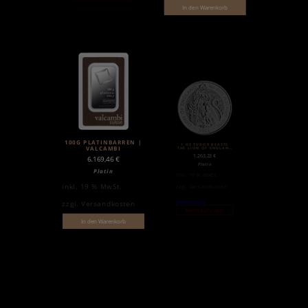
In den Warenkorb
100G PLATINBARREN |
1 OZ TUDOR BEASTS
VALCAMBI
THE LION OF ENGLAND
PLATINMÜNZE | 2022
1.263,23
€
6.169,46
€
Platin
Platin
inkl. 19 % MwSt.
inkl. 19 % MwSt.
zzgl.
Versandkosten
Weiterlesen
zzgl.
Versandkosten
Nicht auf Lager
In den Warenkorb