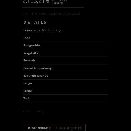
2.123,21
€
Nettopreis
inkl. 19 % MwSt.
zzgl.
Versandkosten
DETAILS
Lagerstatus
Nicht vorrätig
Land
Feingewicht
Prägstätte
Reinheit
Produktverpackung
Echtheitsgarantie
Länge
Breite
Tiefe
Nicht vorrätig
Beschreibung
Bewertungen (0)