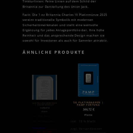
Tinkturlinien: Feine Linien auf dem Schild der
Britannia zur Darstellung des Union Jack.
Fazit: Die 1 oz Britannia Charles III Platinmünze 2025
vereint traditionelle Symbolik mit modernen
Sicherheitsmerkmalen und stellt eine wertvolle
Ergänzung für jedes Anlageportfolio dar. Ihre hohe
Reinheit und das ansprechende Design machen sie
sowohl für Investoren als auch für Sammler attraktiv.
ÄHNLICHE PRODUKTE
5G PLATINBARREN |
1OZ PALLADIUMBARREN
PAMP FORTUNA
| ARGOR HERAEUS
1.579,07
€
346,72
€
Platin
Platin
inkl. 19 % MwSt.
inkl. 19 % MwSt.
zzgl.
Versandkosten
Weiterlesen
zzgl.
Versandkosten
Nicht auf Lager