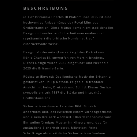
BESCHREIBUNG
ie 1 oz Britannia Charles III Platinmünze 2025 ist eine
hochwertige Anlagemünze der Royal Mint aus
Großbritannien. Diese Münze kombiniert traditionelles
Design mit modernen Sicherheitsmerkmalen und
repräsentiert die britische Numismatik auf
eindrucksvolle Weise.
Design: Vorderseite (Avers): Zeigt das Porträt von
König Charles III, entworfen von Martin Jennings.
Dieses Design wurde 2022 eingeführt und ziert seit
2023 die Britannia-Serie.
Rückseite (Revers): Das ikonische Motiv der Britannia,
gestaltet von Philip Nathan, zeigt sie in frontaler
Ansicht mit Helm, Dreizack und Schild. Dieses Design
symbolisiert seit 1987 die Stärke und Integrität
Großbritanniens.
Sicherheitsmerkmale: Latentes Bild: Ein sich
änderndes Bild, das zwischen einem Vorhängeschloss
und einem Dreizack wechselt. Oberflächenanimation:
Ein wellenförmiges Muster im Hintergrund, das für
zusätzliche Sicherheit sorgt. Mikrotext: Feine
Schriftzüge als zusätzliche Sicherheitsmaßnahme.