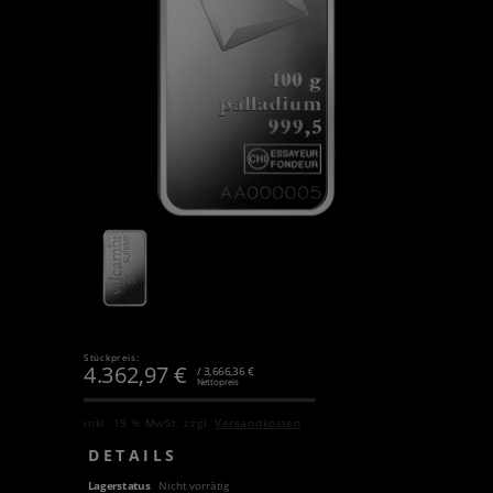
Stückpreis:
4.362,97
€
/ 3,666,36 €
Nettopreis
inkl. 19 % MwSt.
zzgl.
Versandkosten
DETAILS
Lagerstatus
Nicht vorrätig