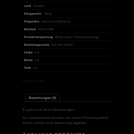
Land
Schweiz
Feingewicht
100 g
Prägstätte
Valcambi SA Balerna
Reinheit
999.5/1000
Produktverpackung
Blister (oder Folienverpackung)
Echtheitsgarantie
Auf dem Blister
Länge
k.A.
Breite
k.A.
Tiefe
k.A.
Nicht vorrätig
Bewertungen (0)
Es gibt noch keine Bewertungen.
Nur angemeldete Kunden, die dieses Produkt gekauft
haben, dürfen eine Bewertung abgeben.