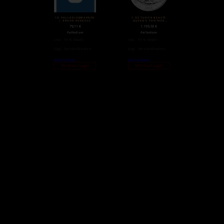
1G PALLADIUMBARREN
1 OZ TUDOR BEASTS
| ARGOR HERAEUS
QUEEN’S PANTHER
PLATINMÜNZE | 2025
79,11
€
1.193,53
€
Palladium
Palladium
inkl. 19 % MwSt.
inkl. 19 % MwSt.
zzgl.
Versandkosten
zzgl.
Versandkosten
Weiterlesen
Weiterlesen
Nicht auf Lager
Nicht auf Lager