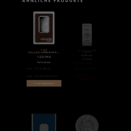
ÄHNLICHE PRODUKTE
1 OZ
1 KILO PALLADIUM
PALLADIUMBARREN |
BARREN
VALCAMBI
83.401,53
€
1.537,99
€
Palladium
Palladium
inkl. 19 % MwSt.
inkl. 19 % MwSt.
zzgl.
Versandkosten
Weiterlesen
zzgl.
Versandkosten
Nicht auf Lager
In den Warenkorb