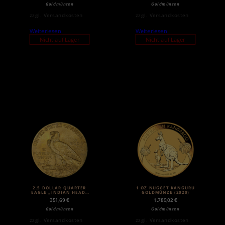
Goldmünzen
Goldmünzen
zzgl.
Versandkosten
zzgl.
Versandkosten
Weiterlesen
Weiterlesen
Nicht auf Lager
Nicht auf Lager
2.5 DOLLAR QUARTER
1 OZ NUGGET KÄNGURU
EAGLE „INDIAN HEAD“
GOLDMÜNZE (2020)
| GOLD | 1908-1929
351,69
€
1.789,02
€
Goldmünzen
Goldmünzen
zzgl.
Versandkosten
zzgl.
Versandkosten