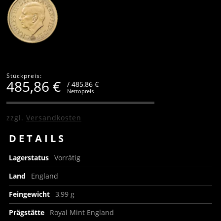
Stückpreis:
485,86
€
/ 485,86 €
Nettopreis
zzgl.
Versandkosten
DETAILS
Lagerstatus
Vorrätig
Land
England
Feingewicht
3,99 g
Prägstätte
Royal Mint England