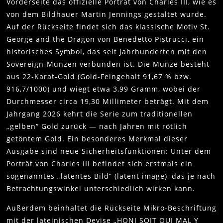
Vorderseite das offizielle Porträt von Charles III, wie es
von dem Bildhauer Martin Jennings gestaltet wurde.
Auf der Rückseite findet sich das klassische Motiv St.
George and the Dragon von Benedetto Pistrucci, ein
historisches Symbol, das seit Jahrhunderten mit den
Sovereign-Münzen verbunden ist. Die Münze besteht
aus 22-Karat-Gold (Gold-Feingehalt 91,67 % bzw.
916,7/1000) und wiegt etwa 3,99 Gramm, wobei der
Durchmesser circa 19,30 Millimeter beträgt. Mit dem
Jahrgang 2026 kehrt die Serie zum traditionellen
„gelben“ Gold zurück — nach Jahren mit rötlich
getöntem Gold. Ein besonderes Merkmal dieser
Ausgabe sind neue Sicherheitsfunktionen: Unter dem
Porträt von Charles III befindet sich erstmals ein
sogenanntes „latentes Bild” (latent image), das je nach
Betrachtungswinkel unterschiedlich wirken kann.
Außerdem beinhaltet die Rückseite Mikro-Beschriftung
mit der lateinischen Devise „HONI SOIT QUI MAL Y