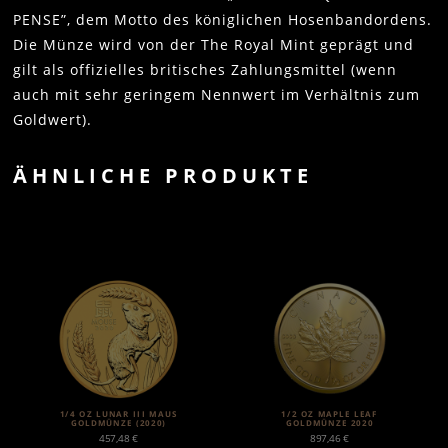
PENSE”, dem Motto des königlichen Hosenbandordens.
Die Münze wird von der The Royal Mint geprägt und
gilt als offizielles britisches Zahlungsmittel (wenn
auch mit sehr geringem Nennwert im Verhältnis zum
Goldwert).
ÄHNLICHE PRODUKTE
1/4 OZ LUNAR III MAUS
1/2 OZ MAPLE LEAF
GOLDMÜNZE (2020)
GOLDMÜNZE 2020
457,48
€
897,46
€