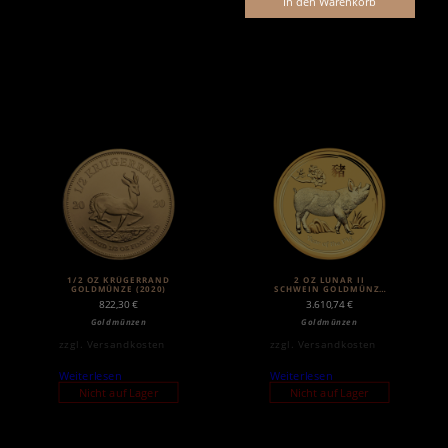
In den Warenkorb
1/2 OZ KRÜGERRAND
2 OZ LUNAR II
GOLDMÜNZE (2020)
SCHWEIN GOLDMÜNZE
(2019)
822,30
€
3.610,74
€
Goldmünzen
Goldmünzen
zzgl.
Versandkosten
zzgl.
Versandkosten
Weiterlesen
Weiterlesen
Nicht auf Lager
Nicht auf Lager