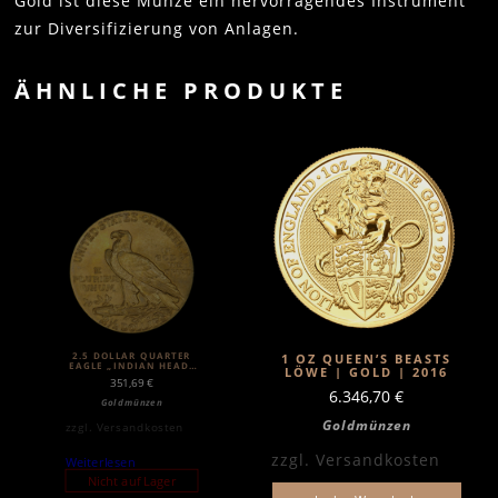
Gold ist diese Münze ein hervorragendes Instrument
zur Diversifizierung von Anlagen.
ÄHNLICHE PRODUKTE
2.5 DOLLAR QUARTER
1 OZ QUEEN’S BEASTS
EAGLE „INDIAN HEAD“
LÖWE | GOLD | 2016
| GOLD | 1908-1929
351,69
€
6.346,70
€
Goldmünzen
Goldmünzen
zzgl.
Versandkosten
zzgl.
Versandkosten
Weiterlesen
Nicht auf Lager