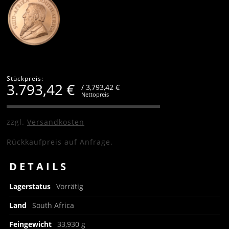
Stückpreis:
3.793,42
€
/ 3,793,42 €
Nettopreis
zzgl.
Versandkosten
Rückkaufpreis auf Anfrage.
DETAILS
Lagerstatus
Vorrätig
Land
South Africa
Feingewicht
33,930 g