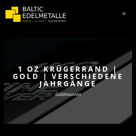
=
1 OZ KRÜGERRAND |
GOLD | VERSCHIEDENE
JAHRGÄNGE
Goldmünzen