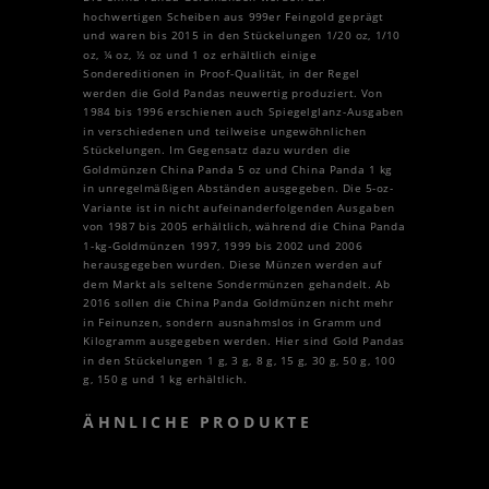
hochwertigen Scheiben aus 999er Feingold geprägt
und waren bis 2015 in den Stückelungen 1/20 oz, 1/10
oz, ¼ oz, ½ oz und 1 oz erhältlich einige
Sondereditionen in Proof-Qualität, in der Regel
werden die Gold Pandas neuwertig produziert. Von
1984 bis 1996 erschienen auch Spiegelglanz-Ausgaben
in verschiedenen und teilweise ungewöhnlichen
Stückelungen. Im Gegensatz dazu wurden die
Goldmünzen China Panda 5 oz und China Panda 1 kg
in unregelmäßigen Abständen ausgegeben. Die 5-oz-
Variante ist in nicht aufeinanderfolgenden Ausgaben
von 1987 bis 2005 erhältlich, während die China Panda
1-kg-Goldmünzen 1997, 1999 bis 2002 und 2006
herausgegeben wurden. Diese Münzen werden auf
dem Markt als seltene Sondermünzen gehandelt. Ab
2016 sollen die China Panda Goldmünzen nicht mehr
in Feinunzen, sondern ausnahmslos in Gramm und
Kilogramm ausgegeben werden. Hier sind Gold Pandas
in den Stückelungen 1 g, 3 g, 8 g, 15 g, 30 g, 50 g, 100
g, 150 g und 1 kg erhältlich.
ÄHNLICHE PRODUKTE