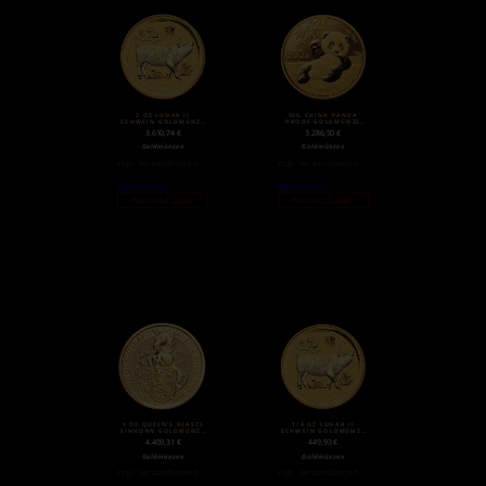
2 OZ LUNAR II
50G CHINA PANDA
SCHWEIN GOLDMÜNZE
PROOF GOLDMÜNZE
(2019)
(2020)
3.610,74
€
3.286,50
€
Goldmünzen
Goldmünzen
zzgl.
Versandkosten
zzgl.
Versandkosten
Weiterlesen
Weiterlesen
Nicht auf Lager
Nicht auf Lager
1 OZ QUEEN’S BEASTS
1/4 OZ LUNAR II
EINHORN GOLDMÜNZE
SCHWEIN GOLDMÜNZE
(2018)
(2019)
4.409,31
€
449,93
€
Goldmünzen
Goldmünzen
zzgl.
Versandkosten
zzgl.
Versandkosten