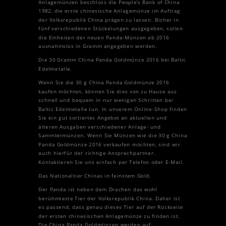
Anlagemünzen beschloss die People’s Bank of China
1982, die erste chinesische Anlagemünze im Auftrag
der Volksrepublik China prägen zu lassen. Bisher in
fünf verschiedenen Stückelungen ausgegeben, sollen
die Einheiten der neuen Panda-Münzen ab 2016
ausnahmslos in Gramm angegeben werden.
Die 30 Gramm China Panda Goldmünze 2016 bei Baltic
Edelmetalle.
Wenn Sie die 30 g China Panda Goldmünze 2016
kaufen möchten, können Sie dies von zu Hause aus
schnell und bequem in nur wenigen Schritten bei
Baltic Edelmetalle tun. In unserem Online-Shop finden
Sie ein gut sortiertes Angebot an aktuellen und
älteren Ausgaben verschiedener Anlage- und
Sammlermünzen. Wenn Sie Münzen wie die 30 g China
Panda Goldmünze 2016 verkaufen möchten, sind wir
auch hierfür der richtige Ansprechpartner.
Kontaktieren Sie uns einfach per Telefon oder E-Mail.
Das Nationaltier Chinas in feinstem Gold.
Der Panda ist neben dem Drachen das wohl
berühmteste Tier der Volksrepublik China. Daher ist
es passend, dass genau dieses Tier auf der Rückseite
der ersten chinesischen Anlagemünze zu finden ist.
Die China Panda Goldmünzen werden auf