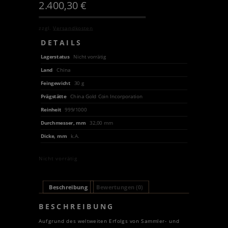
2.400,30
€
zzgl.
Versandkosten
DETAILS
Lagerstatus
Nicht vorrätig
Land
China
Feingewicht
30 g
Prägstätte
China Gold Coin Incorporation
Reinheit
999/1000
Durchmesser, mm
32,00 mm
Dicke, mm
k.A.
Nicht vorrätig
Beschreibung
Bewertungen (0)
BESCHREIBUNG
Aufgrund des weltweiten Erfolgs von Sammler- und