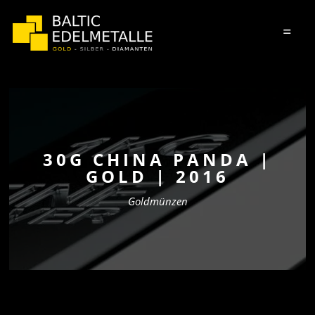
=
30G CHINA PANDA |
GOLD | 2016
Goldmünzen