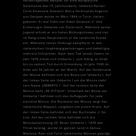
hervorragendes Beispiel für eine europäische
Goldmünze des 19. Jahrhunderts. Umberto Ranieri
Carlo Emanuele Giovanni Maria Ferdinando Eugenio
aus Savoyen wurde im März 1844 in Turin, Italien,
geboren. Er war Sohn von Viktor Emanuel II. Und
Erzherzogin Adelaide von Österreich. Während seiner
Jugend erhielt er ein hohes Bildungsniveau und trat
im Rang eines Hauptmanns in die sardische Armee
ein. Während seines Feldzugs kämpfte er in den
italienischen Unabhängigkeitskriegen und befehligte
mehrere Schlachten. Nach dem Tod seines Vaters im
Jahr 1878 erhob sich Umberto I. zum König, er blieb
bis zu seinem Tod durch Ermordung im Jahr 1900 im
Alter von 56 Jahren an der Macht. Auf der Vorderseite
der Münze befindet sich die Büste von Umberto I. Auf
der linken Seite von Umberto I um die Münze steht
sein Name ‚UMBERTO I‘. Auf der rechten Seite der
Münze steht „RE D’ITALIA“. Unterhalb der Büste von
Umberto I befindet sich das Auflagejahr für jede
einzelne Münze. Die Rückseite der Münze zeigt das
italienische Wappen, umgeben von einem Kranz. Auf
der linken Seite befindet sich der Buchstabe ‚L‘ für
Lire. Auf der rechten Seite befindet sich die
Münzbezeichnung 20. Bevor Umberto I. 1878 den
Thron bestieg, wurde im ganzen Land in Genua,
Mailand, Rom und Turin italienische Münzen geprägt.