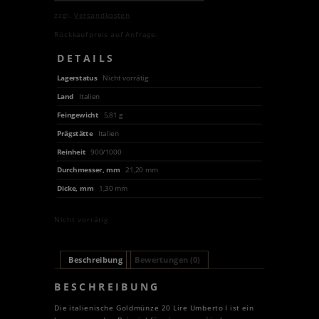
zzgl.
Versandkosten
Rückkaufpreis auf Anfrage.
DETAILS
Lagerstatus
Nicht vorrätig
Land
Italien
Feingewicht
5,81 g
Prägstätte
Italien
Reinheit
900/1000
Durchmesser, mm
21,20 mm
Dicke, mm
1,30 mm
Nicht vorrätig
Beschreibung
Bewertungen (0)
BESCHREIBUNG
Die italienische Goldmünze 20 Lire Umberto I ist ein