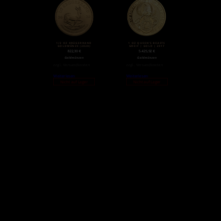
1/2 OZ KRÜGERRAND
1 OZ QUEEN’S BEASTS
GOLDMÜNZE (2020)
GREIF | GOLD | 2017
822,30
€
5.425,92
€
Goldmünzen
Goldmünzen
zzgl.
Versandkosten
zzgl.
Versandkosten
Weiterlesen
Weiterlesen
Nicht auf Lager
Nicht auf Lager