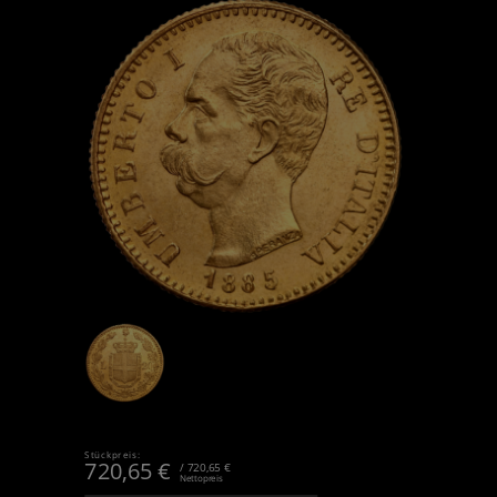
Stückpreis:
720,65
€
/ 720,65 €
Nettopreis