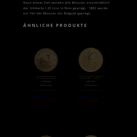
Nach dieser Zeit wurden alle Münzen, einschließlich
der Umberto I 20 Lire, in Rom geprägt. 1882 wurde
ein Teil der Münzen mit Rotgold geprägt.
ÄHNLICHE PRODUKTE
1 OZ KRÜGERRAND
1/4 OZ QUEEN’S BEASTS
GOLDMÜNZE (2020)
EINHORN | GOLD |
2018
1.706,58
€
607,72
€
Goldmünzen
Goldmünzen
zzgl.
Versandkosten
zzgl.
Versandkosten
Weiterlesen
Weiterlesen
Nicht auf Lager
Nicht auf Lager