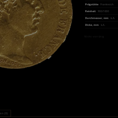
Prägstätte
Frankreich
Reinheit
900/1000
Durchmesser, mm
k.A.
Dicke, mm
k.A.
Nicht vorrätig
n (0)