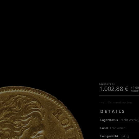
Stückpreis:
1.002,88
€
/ 1,0
Nettop
zzgl.
Versandkosten
DETAILS
Lagerstatus
Nicht vorräti
Land
Frankreich
Feingewicht
6,45 g