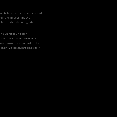
 besteht aus hochwertigem Gold
 rund 6,45 Gramm. Die
ch und detailreich gestaltet,
ine Darstellung der
 Münze hat einen geriffelten
ünze sowohl für Sammler als
ohen Materialwert und stellt