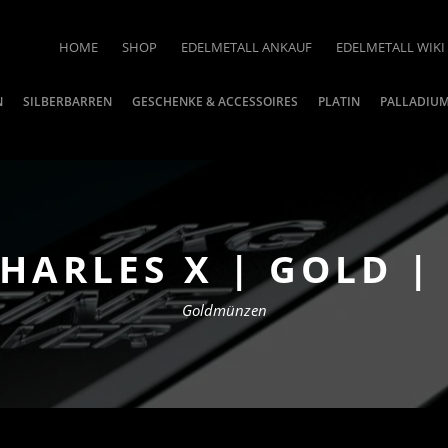
HOME
SHOP
EDELMETALL ANKAUF
EDELMETALL WIKI
N
SILBERBARREN
GESCHENKE & ACCESSOIRES
PLATIN
PALLADIU
HARLES X | GOLD | 
Goldmünzen