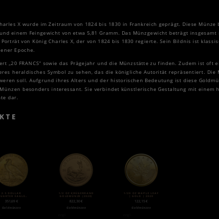
harles X wurde im Zeitraum von 1824 bis 1830 in Frankreich geprägt. Diese Münze
0 und einem Feingewicht von etwa 5,81 Gramm. Das Münzgewicht beträgt insgesamt
orträt von König Charles X, der von 1824 bis 1830 regierte. Sein Bildnis ist klassis
jener Epoche.
ert „20 FRANCS“ sowie das Prägejahr und die Münzstätte zu finden. Zudem ist oft e
eres heraldisches Symbol zu sehen, das die königliche Autorität repräsentiert. Die
eren soll. Aufgrund ihres Alters und der historischen Bedeutung ist diese Goldm
 Münzen besonders interessant. Sie verbindet künstlerische Gestaltung mit einem h
te dar.
KTE
2.5 DOLLAR
1/2 OZ KRÜGERRAND
1/20 OZ MAPLE LEAF
QUARTER EAGLE
GOLDMÜNZE (2020)
| GOLD | 2020
INDIAN HEAD“ |
351,69
€
822,30
€
122,15
€
OLD | 1908-1929
Goldmünzen
Goldmünzen
Goldmünzen
l.
zzgl.
zzgl.