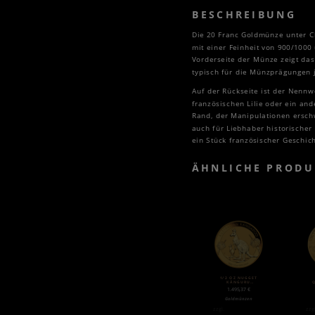
BESCHREIBUNG
Die 20 Franc Goldmünze unter C
mit einer Feinheit von 900/100
Vorderseite der Münze zeigt das P
typisch für die Münzprägungen 
Auf der Rückseite ist der Nennw
französischen Lilie oder ein and
Rand, der Manipulationen erschw
auch für Liebhaber historischer
ein Stück französischer Geschich
ÄHNLICHE PRODU
1/2 OZ NUGGET
KÄNGURU
GOLDMÜNZE (2020)
„
1.495,37
€
G
Goldmünzen
zzgl.
zzg