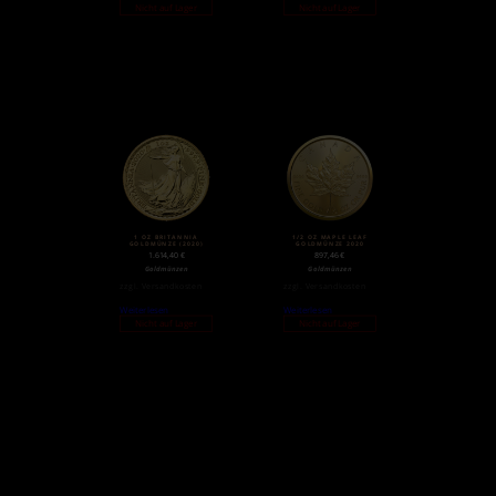
Nicht auf Lager
Nicht auf Lager
1 OZ BRITANNIA
1/2 OZ MAPLE LEAF
GOLDMÜNZE (2020)
GOLDMÜNZE 2020
1.614,40
€
897,46
€
Goldmünzen
Goldmünzen
zzgl.
Versandkosten
zzgl.
Versandkosten
Weiterlesen
Weiterlesen
Nicht auf Lager
Nicht auf Lager