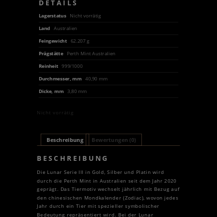
DETAILS
Lagerstatus
Nicht vorrätig
Land
Australien
Feingewicht
62.207 g
Prägstätte
Perth Mint Australien
Reinheit
999/1000
Durchmesser, mm
40,90 mm
Dicke, mm
3,80 mm
Nicht vorrätig
Beschreibung
Bewertungen (0)
BESCHREIBUNG
Die Lunar Serie III in Gold, Silber und Platin wird
durch die Perth Mint in Australien seit dem Jahr 2020
geprägt. Das Tiermotiv wechselt jährlich mit Bezug auf
den chinesischen Mondkalender (Zodiac), wovon jedes
Jahr durch ein Tier mit spezieller symbolischer
Bedeutung repräsentiert wird. Bei der Lunar