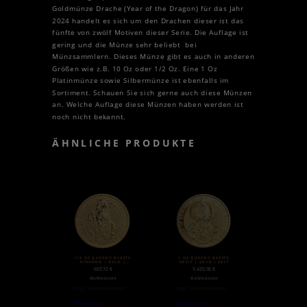
Goldmünze Drache (Year of the Dragon) für das Jahr
2024 handelt es sich um den Drachen dieser ist das
fünfte von zwölf Motiven dieser Serie. Die Auflage ist
gering und die Münze sehr beliebt bei
Münzsammlern. Dieses Münze gibt es auch in anderen
Größen wie z.B. 10 Oz oder 1/2 Oz. Eine 1 Oz
Platinmünze sowie Silbermünze ist ebenfalls im
Sortiment. Schauen Sie sich gerne auch diese Münzen
an. Welche Auflage diese Münzen haben werden ist
noch nicht bekannt.
ÄHNLICHE PRODUKTE
1/4 OZ QUEEN’S BEASTS
1 OZ QUEEN’S BEASTS
EINHORN | GOLD |
GREIF | GOLD | 2017
2018
607,72
€
5.425,92
€
Goldmünzen
Goldmünzen
zzgl.
Versandkosten
zzgl.
Versandkosten
Weiterlesen
Weiterlesen