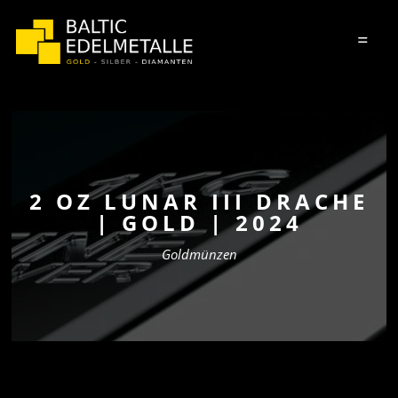
=
2 OZ LUNAR III DRACHE
| GOLD | 2024
Goldmünzen