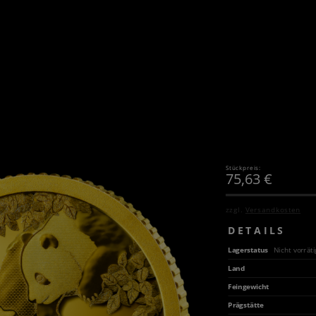
Stückpreis:
75,63
€
zzgl.
Versandkosten
DETAILS
Lagerstatus
Nicht vorräti
Land
Feingewicht
Prägstätte