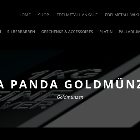
HOME
SHOP
EDELMETALL ANKAUF
EDELMETALL WIKI
N
SILBERBARREN
GESCHENKE & ACCESSOIRES
PLATIN
PALLADIU
A PANDA GOLDMÜNZ
Goldmünzen