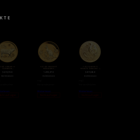
KTE
2 OZ LUNAR II
1/2 OZ NUGGET
1 OZ QUEEN’S
SCHWEIN
KÄNGURU
BEASTS DRACHE |
LDMÜNZE (2019)
GOLDMÜNZE (2020)
GOLD | 2017
3.610,74
€
1.495,37
€
3.819,86
€
Goldmünzen
Goldmünzen
Goldmünzen
l.
zzgl.
zzgl.
sandkosten
Versandkosten
Versandkosten
terlesen
Weiterlesen
Weiterlesen
icht auf Lager
Nicht auf Lager
Nicht auf Lager