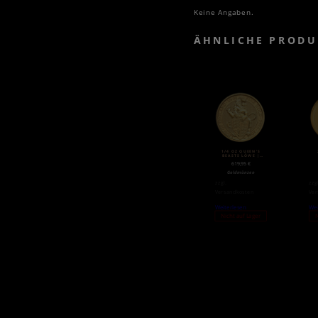
Keine Angaben.
ÄHNLICHE PRODU
1/4 OZ QUEEN’S
BEASTS LÖWE |
GOLD | 2016
GO
619,95
€
Goldmünzen
zzgl.
zzg
Versandkosten
Ver
Weiterlesen
Wei
Nicht auf Lager
N