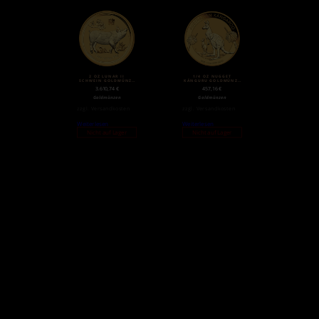
2 OZ LUNAR II
1/4 OZ NUGGET
SCHWEIN GOLDMÜNZE
KÄNGURU GOLDMÜNZE
(2019)
(2020)
3.610,74
€
457,16
€
Goldmünzen
Goldmünzen
zzgl.
Versandkosten
zzgl.
Versandkosten
Weiterlesen
Weiterlesen
Nicht auf Lager
Nicht auf Lager