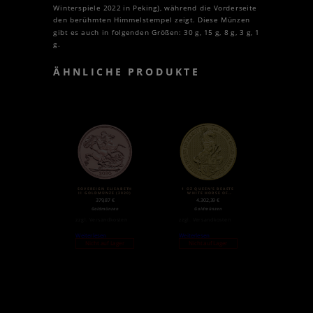
Winterspiele 2022 in Peking), während die Vorderseite
den berühmten Himmelstempel zeigt. Diese Münzen
gibt es auch in folgenden Größen: 30 g, 15 g, 8 g, 3 g, 1
g.
ÄHNLICHE PRODUKTE
SOVEREIGN ELISABETH
1 OZ QUEEN’S BEASTS
II GOLDMÜNZE (2020)
WHITE HORSE OF
HANOVER GOLDMÜNZE
379,87
€
4.302,39
€
(2020)
Goldmünzen
Goldmünzen
zzgl.
Versandkosten
zzgl.
Versandkosten
Weiterlesen
Weiterlesen
Nicht auf Lager
Nicht auf Lager