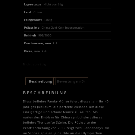
Lagerstatus
Nicht vorrätig
Land
China
Feingewicht
1,00 g
Prägstätte
China Gold Coin Incorporation
Reinheit
999/1000
Durchmesser, mm
k.A.
Dicke, mm
k.A.
Nicht vorrätig
Beschreibung
Bewertungen (0)
BESCHREIBUNG
Diese beliebte Panda-Münze feiert dieses Jahr ihr 40-
jähriges Jubiläum, die perfekte Ausrede, um diese
einzigartige und schöne Münze zu kaufen. Als
nationales Emblem für China symbolisiert dieses
beliebte Tier sanfte Stärke. Die Rückseite der
Veröffentlichung von 2022 zeigt zwei Pandababys, die
im Schnee spielen (eine Ode an die Olympischen