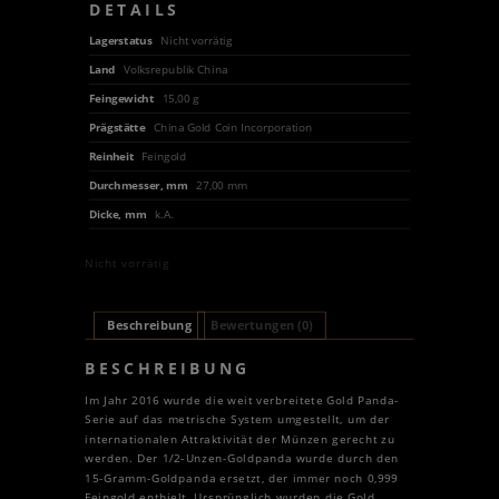
DETAILS
Lagerstatus
Nicht vorrätig
Land
Volksrepublik China
Feingewicht
15,00 g
Prägstätte
China Gold Coin Incorporation
Reinheit
Feingold
Durchmesser, mm
27,00 mm
Dicke, mm
k.A.
Nicht vorrätig
Beschreibung
Bewertungen (0)
BESCHREIBUNG
Im Jahr 2016 wurde die weit verbreitete Gold Panda-
Serie auf das metrische System umgestellt, um der
internationalen Attraktivität der Münzen gerecht zu
werden. Der 1/2-Unzen-Goldpanda wurde durch den
15-Gramm-Goldpanda ersetzt, der immer noch 0,999
Feingold enthielt. Ursprünglich wurden die Gold