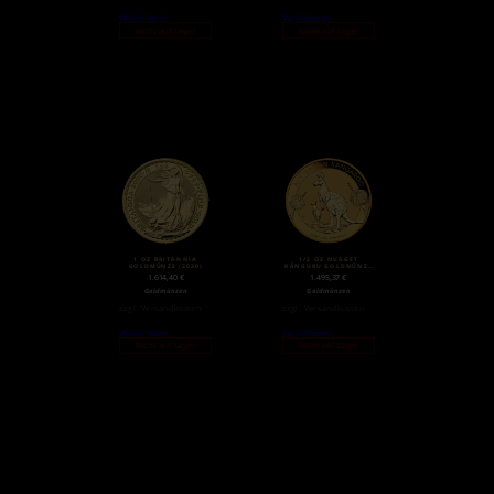
Weiterlesen
Weiterlesen
Nicht auf Lager
Nicht auf Lager
1 OZ BRITANNIA
1/2 OZ NUGGET
GOLDMÜNZE (2020)
KÄNGURU GOLDMÜNZE
(2020)
1.614,40
€
1.495,37
€
Goldmünzen
Goldmünzen
zzgl.
Versandkosten
zzgl.
Versandkosten
Weiterlesen
Weiterlesen
Nicht auf Lager
Nicht auf Lager