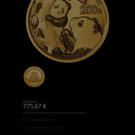
Stückpreis:
775,67
€
zzgl.
Versandkosten
Rückkaufpreis auf Anfrage