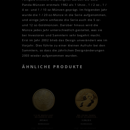
Panda-Münzen erstmals 1982 als 1 Unze-, 1 / 2 oz-, 1 /
4 oz- und 1 / 10 oz-Münzen geprägt. Im folgenden Jahr
wurde die 1 / 20 oz-Münze in die Serie aufgenommen,
und einige Jahre umfasste die Serie auch die 5 oz-
und 12 oz-Goldmünzen. Darüber hinaus wird die
Münze jedes Jahr unterschiedlich gestaltet, was sie
bei Investoren und Sammlern sehr begehrt macht.
Erst im Jahr 2002 blieb das Design unverändert wie im
Vorjahr. Dies führte zu einer kleinen Aufruhr bei den
Sammlern, so dass die jährlichen Designänderungen
2003 wieder aufgenommen wurden.
ÄHNLICHE PRODUKTE
1/2 OZ MAPLE LEAF
50G CHINA PANDA
GOLDMÜNZE 2020
PROOF GOLDMÜNZE
(2020)
897,46
€
3.286,50
€
Goldmünzen
Goldmünzen
zzgl.
Versandkosten
zzgl.
Versandkosten