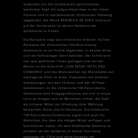
außerdem ein mit Lorbeerkranz geschmückter
weiblicher Kopf mit aufgerolltem Haar in der linken
Position und in repräsentativer chilenischer Kleidung
abgebildet. Die Worte REPUBLICA DE CHILE sind auch
auf der Vorderseite im oberen Halbkreis der
Goldmünze zu finden.
Die Rückseite zeigt das chilenische Emblem. Auf der
Rückseite der chilenischen 100-Peso-Liberty-
Goldmünze ist ein Schild abgebildet, in dessen Mitte
sich ein fünfzackiger Stern befindet. Der Schild wird
von zwei gekrönten Tieren getragen und auf der
Münze ist die Aufschrift „CIEN PESOS 100 Ps DIEZ
CONDORES“ und das Münzzeichen der Münzstätte von
Santiago de Chile zu lesen. Zusammen mit anderen
Stückelungen, wie den 20-Peso- und den 50-Peso-
Goldmünzen, ist die chilenische 100-Peso-Liberty-
Goldmünze eine Anlagegoldmünze, die sich in erster
Linie an Anleger und an Menschen richtet, die Gold
als sicheres Mittel zur Erhaltung ihrer Währung
betrachten Glück und ihr Reichtum. Die chilenische
100-Peso-Liberty-Goldmünze eignet sich auch für
Menschen, die über die nötigen Mittel verfügen und
beschlossen haben, mit dem Goldhandel Gewinne zu
erzielen, da der Goldpreis in letzter Zeit stetig
gestiegen ist. Chile und seine Ausgabe von