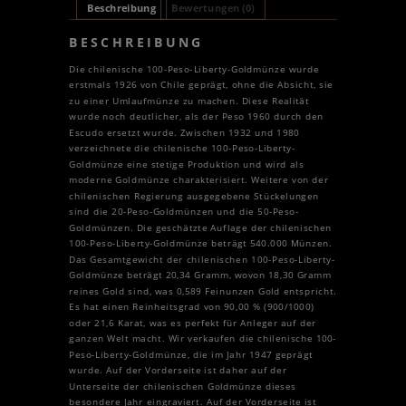
Beschreibung
Bewertungen (0)
BESCHREIBUNG
Die chilenische 100-Peso-Liberty-Goldmünze wurde
erstmals 1926 von Chile geprägt, ohne die Absicht, sie
zu einer Umlaufmünze zu machen. Diese Realität
wurde noch deutlicher, als der Peso 1960 durch den
Escudo ersetzt wurde. Zwischen 1932 und 1980
verzeichnete die chilenische 100-Peso-Liberty-
Goldmünze eine stetige Produktion und wird als
moderne Goldmünze charakterisiert. Weitere von der
chilenischen Regierung ausgegebene Stückelungen
sind die 20-Peso-Goldmünzen und die 50-Peso-
Goldmünzen. Die geschätzte Auflage der chilenischen
100-Peso-Liberty-Goldmünze beträgt 540.000 Münzen.
Das Gesamtgewicht der chilenischen 100-Peso-Liberty-
Goldmünze beträgt 20,34 Gramm, wovon 18,30 Gramm
reines Gold sind, was 0,589 Feinunzen Gold entspricht.
Es hat einen Reinheitsgrad von 90,00 % (900/1000)
oder 21,6 Karat, was es perfekt für Anleger auf der
ganzen Welt macht. Wir verkaufen die chilenische 100-
Peso-Liberty-Goldmünze, die im Jahr 1947 geprägt
wurde. Auf der Vorderseite ist daher auf der
Unterseite der chilenischen Goldmünze dieses
besondere Jahr eingraviert. Auf der Vorderseite ist