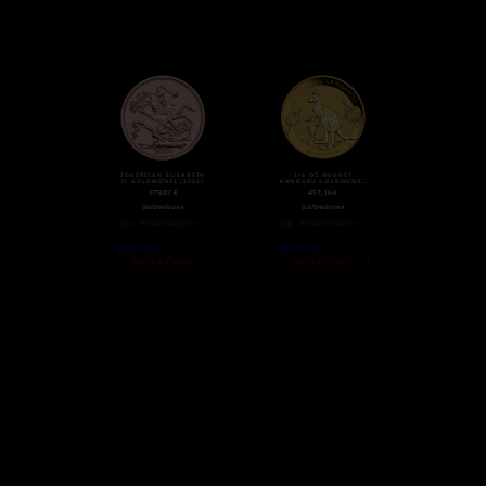
SOVEREIGN ELISABETH
1/4 OZ NUGGET
II GOLDMÜNZE (2020)
KÄNGURU GOLDMÜNZE
(2020)
379,87
€
457,16
€
Goldmünzen
Goldmünzen
zzgl.
Versandkosten
zzgl.
Versandkosten
Weiterlesen
Weiterlesen
Nicht auf Lager
Nicht auf Lager