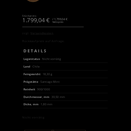
Stückpreis:
1.799,04
€
/ 1,799,04 €
Nettopreis
zzgl.
Versandkosten
Rückkaufpreis auf Anfrage.
DETAILS
Lagerstatus
Nicht vorrätig
Land
Chile
Feingewicht
18,30 g
Prägstätte
Santiago Mint
Reinheit
900/1000
Durchmesser, mm
30,50 mm
Dicke, mm
1,80 mm
Nicht vorrätig