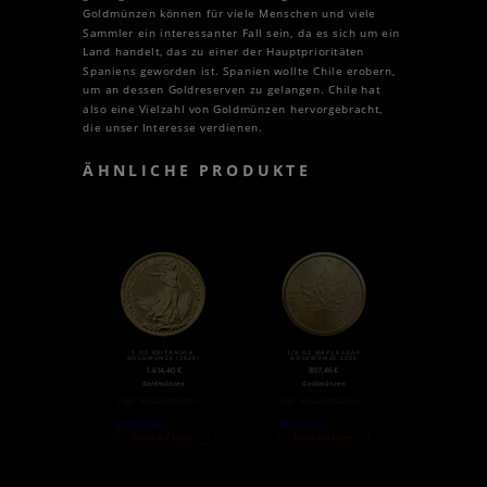
Goldmünzen können für viele Menschen und viele
Sammler ein interessanter Fall sein, da es sich um ein
Land handelt, das zu einer der Hauptprioritäten
Spaniens geworden ist. Spanien wollte Chile erobern,
um an dessen Goldreserven zu gelangen. Chile hat
also eine Vielzahl von Goldmünzen hervorgebracht,
die unser Interesse verdienen.
ÄHNLICHE PRODUKTE
1 OZ BRITANNIA
1/2 OZ MAPLE LEAF
GOLDMÜNZE (2020)
GOLDMÜNZE 2020
1.614,40
€
897,46
€
Goldmünzen
Goldmünzen
zzgl.
Versandkosten
zzgl.
Versandkosten
Weiterlesen
Weiterlesen
Nicht auf Lager
Nicht auf Lager