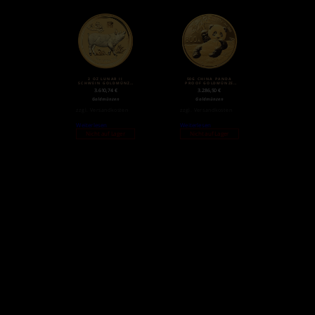
2 OZ LUNAR II
50G CHINA PANDA
SCHWEIN GOLDMÜNZE
PROOF GOLDMÜNZE
(2019)
(2020)
3.610,74
€
3.286,50
€
Goldmünzen
Goldmünzen
zzgl.
Versandkosten
zzgl.
Versandkosten
Weiterlesen
Weiterlesen
Nicht auf Lager
Nicht auf Lager