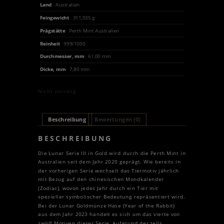
Land
Australien
Feingewicht
311,035 g
Prägstätte
Perth Mint Australien
Reinheit
999/1000
Durchmesser, mm
61,00 mm
Dicke, mm
7,80 mm
Nicht vorrätig
Beschreibung
Bewertungen (0)
BESCHREIBUNG
Die Lunar Serie III in Gold wird durch die Perth Mint in
Australien seit dem Jahr 2020 geprägt. Wie bereits in
der vorherigen Serie wechselt das Tiermotiv jährlich
mit Bezug auf den chinesischen Mondkalender
(Zodiac), wovon jedes Jahr durch ein Tier mit
spezieller symbolischer Bedeutung repräsentiert wird.
Bei der Lunar Goldmünze Hase (Year of the Rabbit)
aus dem Jahr 2023 handelt es sich um das vierte von
zwölf Motiven dieser Serie. Aufgrund der teils