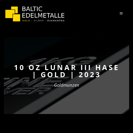
=
10 OZ LUNAR III HASE
| GOLD | 2023
Goldmünzen