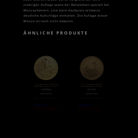
niedrigen Auflage sowie der Beliebtheit speziell bei
Münzsammlern, sind beim Kaufpreis teilweise
deutliche Aufschläge enthalten. Die Auflage dieser
Münze ist noch nicht bekannt.
ÄHNLICHE PRODUKTE
1 OZ QUEEN’S BEASTS
1/2 OZ KRÜGERRAND
DRACHE | GOLD | 2017
GOLDMÜNZE (2020)
3.819,86
€
822,30
€
Goldmünzen
Goldmünzen
zzgl.
Versandkosten
zzgl.
Versandkosten
Weiterlesen
Weiterlesen
Nicht auf Lager
Nicht auf Lager