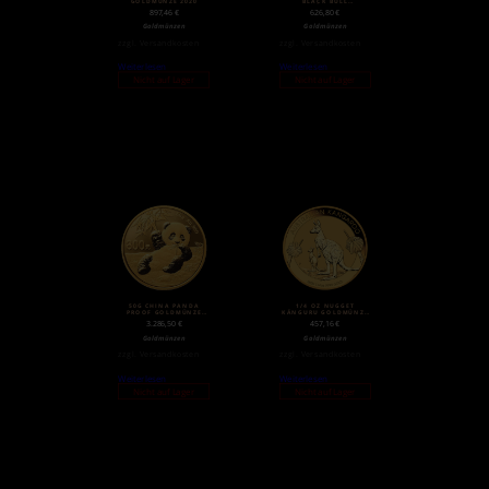
GOLDMÜNZE (2018)
897,46
€
626,80
€
Goldmünzen
Goldmünzen
zzgl.
Versandkosten
zzgl.
Versandkosten
Weiterlesen
Weiterlesen
Nicht auf Lager
Nicht auf Lager
50G CHINA PANDA
1/4 OZ NUGGET
PROOF GOLDMÜNZE
KÄNGURU GOLDMÜNZE
(2020)
(2020)
3.286,50
€
457,16
€
Goldmünzen
Goldmünzen
zzgl.
Versandkosten
zzgl.
Versandkosten
Weiterlesen
Weiterlesen
Nicht auf Lager
Nicht auf Lager