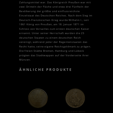
Zahlungsmittel war. Das Königreich Preußen war mit
zwei Dritteln der Fläche und etwa drei Fünfteln der
Bevölkerung der größte und einflussreichste
Einzelstaat des Deutschen Reiches. Nach dem Sieg im
Deutsch-Französischen Krieg wurde Wilhelm I., seit
1861 König von Preußen, am 18. Januar 1871 im
Schloss von Versailles zum ersten deutschen Kaiser
ernannt. Unter seiner Herrschaft wurden die 25
deutschen Staaten zu einem deutschen Reich
vereinigt, während jeder der Regentenstaaten das
Recht hatte, seine eigene Reichsgoldmark zu prägen.
Die freien Städte Bremen, Hamburg und Lübeck
prägten das Stadtwappen auf der Vorderseite ihrer
Münzen.
ÄHNLICHE PRODUKTE
1/2 OZ MAPLE LEAF
1/4 OZ QUEEN’S BEASTS
GOLDMÜNZE 2020
BLACK BULL