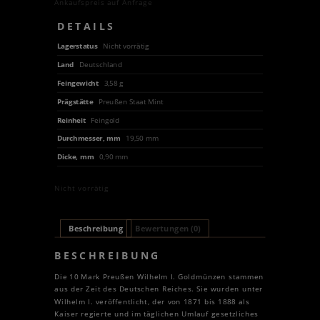
Ankaufspreis auf Anfrage
DETAILS
Lagerstatus
Nicht vorrätig
Land
Deutschland
Feingewicht
3,58 g
Prägstätte
Preußen Staat Mint
Reinheit
Feingold
Durchmesser, mm
19,50 mm
Dicke, mm
0,90 mm
Nicht vorrätig
Beschreibung
Bewertungen (0)
BESCHREIBUNG
Die 10 Mark Preußen Wilhelm I. Goldmünzen stammen
aus der Zeit des Deutschen Reiches. Sie wurden unter
Wilhelm I. veröffentlicht, der von 1871 bis 1888 als
Kaiser regierte und im täglichen Umlauf gesetzliches