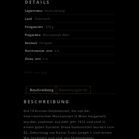
DETAILS
Lagerstatus
Nicht vorrätig
Land
Österreich
Feingewicht
3,05 g
Prägstätte
Münzanstalt Wien
Reinheit
Feingold
Durchmesser, mm
k.A.
Dicke, mm
k.A.
Nicht vorrätig
Beschreibung
Bewertungen (0)
BESCHREIBUNG
Die 10 Kronen-Goldmünzen, die von der
österreichischen Münzanstalt in Wien hergestellt
wurden, stammen aus dem Jahr 1912 und sind in
einem guten Zustand. Diese Goldmünzen wurden zum
82. Geburtstag von Kaiser Franz Joseph I. zum ersten
Mal hergstellt und sind von bedeutendem