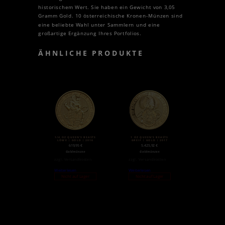
historischem Wert. Sie haben ein Gewicht von 3,05
Gramm Gold. 10 österreichische Kronen-Münzen sind
eine beliebte Wahl unter Sammlern und eine
großartige Ergänzung Ihres Portfolios.
ÄHNLICHE PRODUKTE
1/4 OZ QUEEN’S BEASTS
1 OZ QUEEN’S BEASTS
LÖWE | GOLD | 2016
GREIF | GOLD | 2017
619,95
€
5.425,92
€
Goldmünzen
Goldmünzen
zzgl.
Versandkosten
zzgl.
Versandkosten
Weiterlesen
Weiterlesen
Nicht auf Lager
Nicht auf Lager