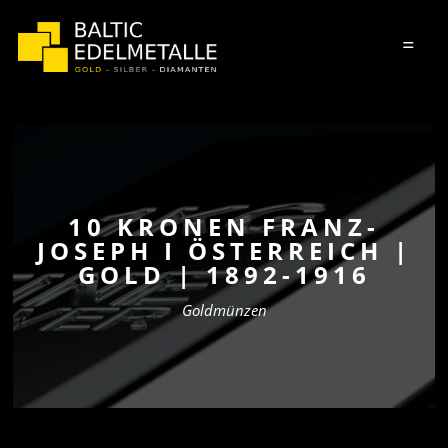
=
10 KRONEN FRANZ-
JOSEPH I ÖSTERREICH |
GOLD | 1892-1916
Goldmünzen