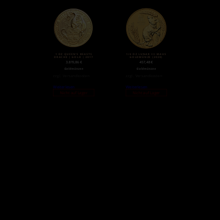
1 OZ QUEEN’S BEASTS
1/4 OZ LUNAR III MAUS
DRACHE | GOLD | 2017
GOLDMÜNZE (2020)
3.819,86
€
457,48
€
Goldmünzen
Goldmünzen
zzgl.
Versandkosten
zzgl.
Versandkosten
Weiterlesen
Weiterlesen
Nicht auf Lager
Nicht auf Lager