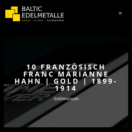
=
10 FRANZÖSISCH
FRANC​ MARIANNE
HAHN | GOLD | 1899-
1914​
Goldmünzen