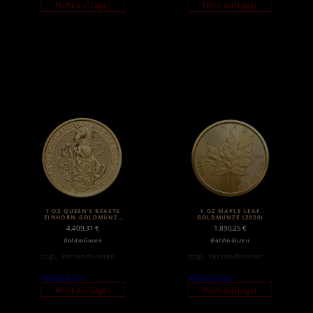
Nicht auf Lager
Nicht auf Lager
1 OZ QUEEN’S BEASTS
1 OZ MAPLE LEAF
EINHORN GOLDMÜNZE
GOLDMÜNZE (2020)
(2018)
4.409,31
€
1.890,25
€
Goldmünzen
Goldmünzen
zzgl.
Versandkosten
zzgl.
Versandkosten
Weiterlesen
Weiterlesen
Nicht auf Lager
Nicht auf Lager