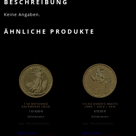
BESCHREIBUNG
Keine Angaben.
ÄHNLICHE PRODUKTE
1 OZ BRITANNIA
1/4 OZ QUEEN’S BEASTS
GOLDMÜNZE (2020)
LÖWE | GOLD | 2016
1.614,40
€
619,95
€
Goldmünzen
Goldmünzen
zzgl.
Versandkosten
zzgl.
Versandkosten
Weiterlesen
Weiterlesen