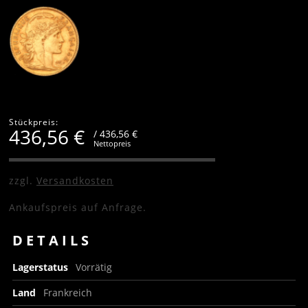
Stückpreis:
436,56
€
/ 436,56 €
Nettopreis
zzgl.
Versandkosten
Ankaufspreis auf Anfrage.
DETAILS
Lagerstatus
Vorrätig
Land
Frankreich