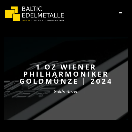
=
1 OZ WIENER
PHILHARMONIKER
GOLDMÜNZE | 2024
Goldmünzen