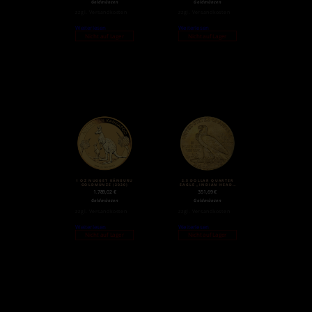
Goldmünzen
Goldmünzen
zzgl.
Versandkosten
zzgl.
Versandkosten
Weiterlesen
Weiterlesen
Nicht auf Lager
Nicht auf Lager
1 OZ NUGGET KÄNGURU
2.5 DOLLAR QUARTER
GOLDMÜNZE (2020)
EAGLE „INDIAN HEAD“
| GOLD | 1908-1929
1.789,02
€
351,69
€
Goldmünzen
Goldmünzen
zzgl.
Versandkosten
zzgl.
Versandkosten
Weiterlesen
Weiterlesen
Nicht auf Lager
Nicht auf Lager