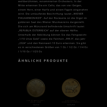
weltberühmten, renommierten Orchesters. In der
Mitte erkennen Sie ein Cello, das von vier Geigen,
einem Horn, einer Harfe und einem Fagott eingerahmt
wird. Die umlaufende Beschriftung lautet „WIENER
PHILHARMONIKER“. Auf der Rückseite ist die Orgel im
goldenen Saal des Wiener Musikvereins dargestellt.
Die sich am Münzrand befindende Umschrift lautet
„REPUBLIK ÖSTERREICH“ auf der oberen Hälfte.
Unterhalb der Abbildung können Sie das Feingewicht
„1/10 Unze Gold“ sowie die Feinheit „999,9“, das Jahr
„2024“ und den Nennwert 10 Euro erkennen. Sie gibt
es in verschiedenen Größen von 1 Oz / 1/2 Oz / 1/4 Oz
/ 1/10 Oz / 1/25 Oz
ÄHNLICHE PRODUKTE
1/20 OZ MAPLE LEAF |
2 OZ LUNAR II
GOLD | 2020
SCHWEIN GOLDMÜNZE
(2019)
122,15
€
3.610,74
€