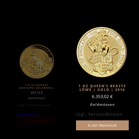
1/4 OZ NUGGET
1 OZ QUEEN’S BEASTS
KÄNGURU GOLDMÜNZE
LÖWE | GOLD | 2016
(2020)
457,16
€
6.353,02
€
Goldmünzen
Goldmünzen
zzgl.
Versandkosten
zzgl.
Versandkosten
Weiterlesen
Nicht auf Lager
In den Warenkorb