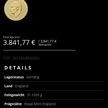
Stückpreis:
3.841,77
€
/ 3,841,77 €
Nettopreis
zzgl.
Versandkosten
DETAILS
Lagerstatus
Vorrätig
Land
England
Feingewicht
31,1035 g
Prägstätte
Royal Mint England