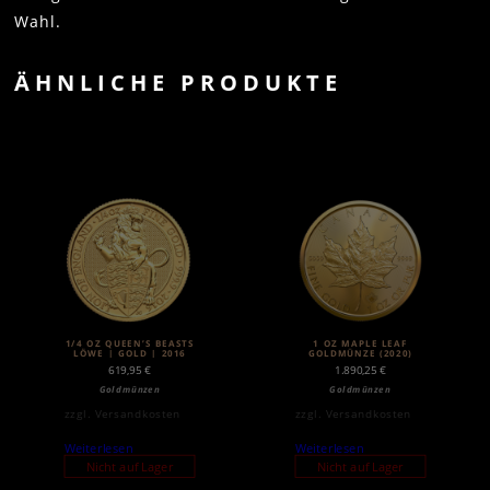
Wahl.
ÄHNLICHE PRODUKTE
1/4 OZ QUEEN’S BEASTS
1 OZ MAPLE LEAF
LÖWE | GOLD | 2016
GOLDMÜNZE (2020)
619,95
€
1.890,25
€
Goldmünzen
Goldmünzen
zzgl.
Versandkosten
zzgl.
Versandkosten
Weiterlesen
Weiterlesen
Nicht auf Lager
Nicht auf Lager