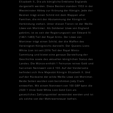
Elizabeth II., Die als königliche Embleme Englands
dargestellt werden. Diese Bestien standen 1953 in der
Westminster Abbey zur Krönung der Königin. Jede der
Bestien trägt einen Schild mit dem Wappen aller
Familien, die mit der Abstammung der Königin in
Verbindung stehen. Unter diesen Tieren ist der Weiße
Löwe von Mortimer. Als Goldener Löwe von England
gekrönt, ist es seit der Regierungszeit von Edward IV.
(1461-1483) Teil der Royal Arms. Der Löwe von
Mortimer trägt einen Schild, der die Waffen des
Vereinigten Königreichs darstellt. Der Queens Lions
White Lion ist seit 2016 Teil der Royal Mints-
Sammlung und bietet eine genaue Darstellung der
Geschichte sowie des aktuellen königlichen Status des
Landes. Die Münze enthält 1 Feinunze reines Gold und
hat einen Nennwert von £ 100. Auf der Vorderseite
befindet sich Ihre Majestät Königin Elizabeth II. Und
auf der Rückseite der wilde Weiße Löwe von Mortimer.
Beide Seiten wurden vom berühmten Jody Clark
entworfen.
Mit einem Nennwert von 100 GBP kann die
2020 1 Unze Gold White Lion Gold Coin als
gesetzliches Zahlungsmittel verwendet werden und ist
als solche von der Mehrwertsteuer befreit.