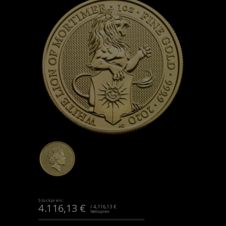
Stückpreis:
4.116,13
€
/ 4,116,13 €
Nettopreis