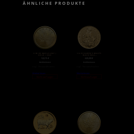
ÄHNLICHE PRODUKTE
1/20 OZ MAPLE LEAF |
1/4 OZ QUEEN’S BEASTS
GOLD | 2020
BLACK BULL
GOLDMÜNZE (2018)
122,15
€
626,80
€
Goldmünzen
Goldmünzen
zzgl.
Versandkosten
zzgl.
Versandkosten
Weiterlesen
Weiterlesen
Nicht auf Lager
Nicht auf Lager