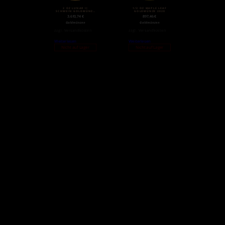
2 OZ LUNAR II
1/2 OZ MAPLE LEAF
SCHWEIN GOLDMÜNZE
GOLDMÜNZE 2020
(2019)
3.610,74
€
897,46
€
Goldmünzen
Goldmünzen
zzgl.
Versandkosten
zzgl.
Versandkosten
Weiterlesen
Weiterlesen
Nicht auf Lager
Nicht auf Lager