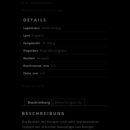
zzgl.
Versandkosten
Rückkaufpreis auf Anfrage.
DETAILS
Lagerstatus
Nicht vorrätig
Land
England
Feingewicht
31,1035 g
Prägstätte
Royal Mint England
Reinheit
Feingold
Durchmesser, mm
k.A.
Dicke, mm
k.A.
Nicht vorrätig
Beschreibung
Bewertungen (0)
BESCHREIBUNG
Die Bestien der Königin sind zehn repräsentative
Statuen der erblichen Genealogie von Königin