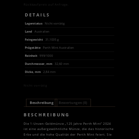
Rückkaufpreis auf Anfrage.
DETAILS
Lagerstatus
Nicht vorrätig
Land
Australien
Feingewicht
31,1035 g
Prägstätte
Perth Mint Australien
Reinheit
999/1000
Durchmesser, mm
32,60 mm
Dicke, mm
2,84 mm
Nicht vorrätig
Beschreibung
Bewertungen (0)
BESCHREIBUNG
Die 1-Unzen-Goldmünze „125 Jahre Perth Mint“ 2024
ist eine außergewöhnliche Münze, die das historische
Erbe und die hohe Qualität der Perth Mint feiert. Sie