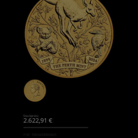
Stückpreis:
2.622,91
€
zzgl.
Versandkosten