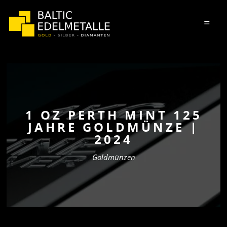
=
1 OZ PERTH MINT 125
JAHRE GOLDMÜNZE |
2024
Goldmünzen