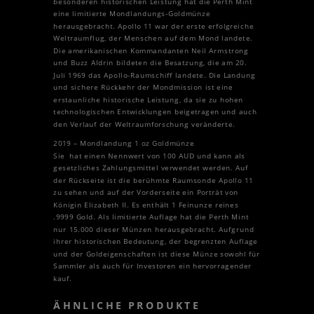
besonderen historischen Leistung hat die Perth Mint
eine limitierte Mondlandungs-Goldmünze
herausgebracht. Apollo 11 war der erste erfolgreiche
Weltraumflug, der Menschen auf dem Mond landete.
Die amerikanischen Kommandanten Neil Armstrong
und Buzz Aldrin bildeten die Besatzung, die am 20.
Juli 1969 das Apollo-Raumschiff landete. Die Landung
und sichere Rückkehr der Mondmission ist eine
erstaunliche historische Leistung, da sie zu hohen
technologischen Entwicklungen beigetragen und auch
den Verlauf der Weltraumforschung veränderte.
2019 – Mondlandung 1 oz Goldmünze
Sie hat einen Nennwert von 100 AUD und kann als
gesetzliches Zahlungsmittel verwendet werden. Auf
der Rückseite ist die berühmte Raumsonde Apollo 11
zu sehen und auf der Vorderseite ein Porträt von
Königin Elizabeth II. Es enthält 1 Feinunze reines
.9999 Gold. Als limitierte Auflage hat die Perth Mint
nur 15.000 dieser Münzen herausgebracht. Aufgrund
ihrer historischen Bedeutung, der begrenzten Auflage
und der Goldeigenschaften ist diese Münze sowohl für
Sammler als auch für Investoren ein hervorragender
kauf.
ÄHNLICHE PRODUKTE