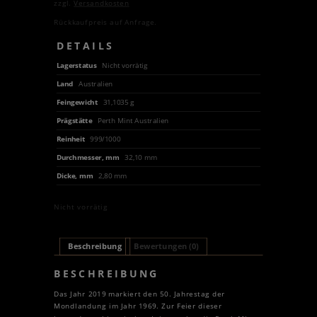
zzgl.
Versandkosten
Rückkaufpreis auf Anfrage.
DETAILS
Lagerstatus
Nicht vorrätig
Land
Australien
Feingewicht
31,1035 g
Prägstätte
Perth Mint Australien
Reinheit
999/1000
Durchmesser, mm
32,10 mm
Dicke, mm
2,80 mm
Nicht vorrätig
Beschreibung
Bewertungen (0)
BESCHREIBUNG
Das Jahr 2019 markiert den 50. Jahrestag der
Mondlandung im Jahr 1969. Zur Feier dieser