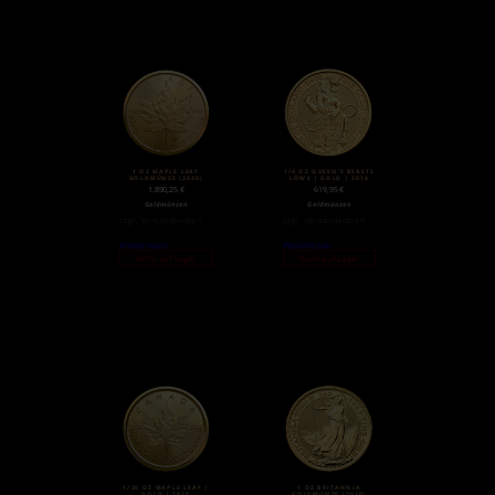
1 OZ MAPLE LEAF
1/4 OZ QUEEN’S BEASTS
GOLDMÜNZE (2020)
LÖWE | GOLD | 2016
1.890,25
€
619,95
€
Goldmünzen
Goldmünzen
zzgl.
Versandkosten
zzgl.
Versandkosten
Weiterlesen
Weiterlesen
Nicht auf Lager
Nicht auf Lager
1/20 OZ MAPLE LEAF |
1 OZ BRITANNIA
GOLD | 2020
GOLDMÜNZE (2020)