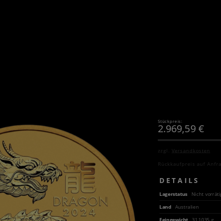
Stückpreis:
2.969,59
€
zzgl.
Versandkosten
Rückkaufpreis auf Anfr
DETAILS
Lagerstatus
Nicht vorräti
Land
Australien
Feingewicht
31,1035 g