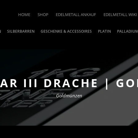
HOME
SHOP
EDELMETALL ANKAUF
EDELMETALL WIKI
N
SILBERBARREN
GESCHENKE & ACCESSOIRES
PLATIN
PALLADIU
AR III DRACHE | GO
Goldmünzen