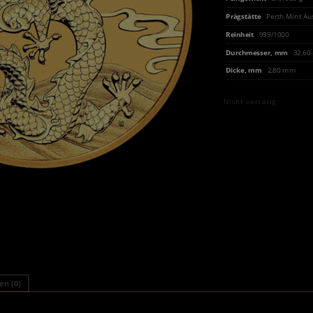
Prägstätte
Perth Mint Au
Reinheit
999/1000
Durchmesser, mm
32,6
Dicke, mm
2,80 mm
Nicht vorrätig
n (0)