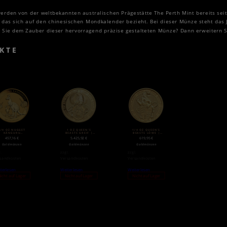
werden von der weltbekannten australischen Prägestätte The Perth Mint bereits sei
das sich auf den chinesischen Mondkalender bezieht. Bei dieser Münze steht das J
n Sie dem Zauber dieser hervorragend präzise gestalteten Münze? Dann erweitern Sie
KTE
1/4 OZ NUGGET
1 OZ QUEEN’S
1/4 OZ QUEEN’S
KÄNGURU
BEASTS GREIF |
BEASTS LÖWE |
LDMÜNZE (2020)
GOLD | 2017
GOLD | 2016
457,16
€
5.425,92
€
619,95
€
Goldmünzen
Goldmünzen
Goldmünzen
l.
zzgl.
zzgl.
sandkosten
Versandkosten
Versandkosten
terlesen
Weiterlesen
Weiterlesen
icht auf Lager
Nicht auf Lager
Nicht auf Lager