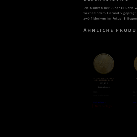
Die Münzen der Lunar III Serie 
wechselndem Tiermotiv geprägt, 
zwölf Motiven im Fokus. Erliege
ÄHNLICHE PRODU
1/2 OZ MAPLE LEAF
GOLDMÜNZE 2020
GO
897,46
€
Goldmünzen
zzgl.
zzg
Versandkosten
Ver
Weiterlesen
Wei
Nicht auf Lager
N