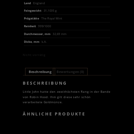
Land
England
Feingewicht
31,1035 g
Prägstätte
The Royal Mint
Reinheit
999/1000
Durchmesser, mm
32,69 mm
Dicke, mm
k.A.
Nicht vorrätig
Beschreibung
Bewertungen (0)
BESCHREIBUNG
Little John hatte den zweithöchsten Rang in der Bande
von Robin Hood. Ihm gilt diese sehr schön
verarbeitete Goldmünze.
ÄHNLICHE PRODUKTE