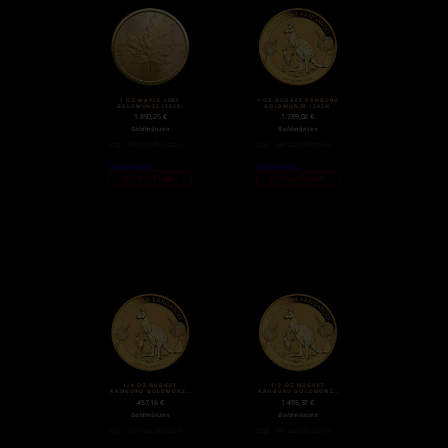
1 OZ MAPLE LEAF
1 OZ NUGGET KÄNGURU
GOLDMÜNZE (2020)
GOLDMÜNZE (2020)
1.890,25
€
1.789,02
€
Goldmünzen
Goldmünzen
zzgl.
Versandkosten
zzgl.
Versandkosten
Weiterlesen
Weiterlesen
Nicht auf Lager
Nicht auf Lager
1/4 OZ NUGGET
1/2 OZ NUGGET
KÄNGURU GOLDMÜNZE
KÄNGURU GOLDMÜNZE
(2020)
(2020)
457,16
€
1.495,37
€
Goldmünzen
Goldmünzen
zzgl.
Versandkosten
zzgl.
Versandkosten