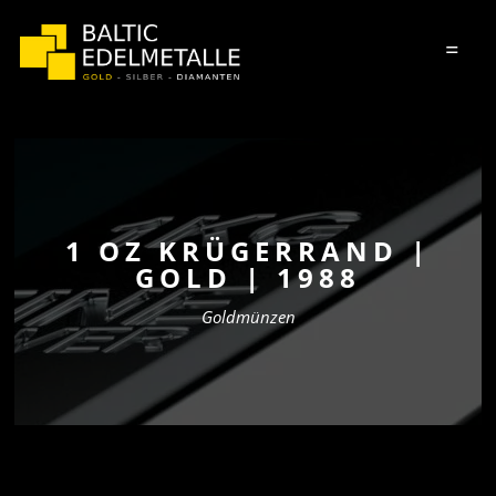
=
1 OZ KRÜGERRAND |
GOLD | 1988
Goldmünzen