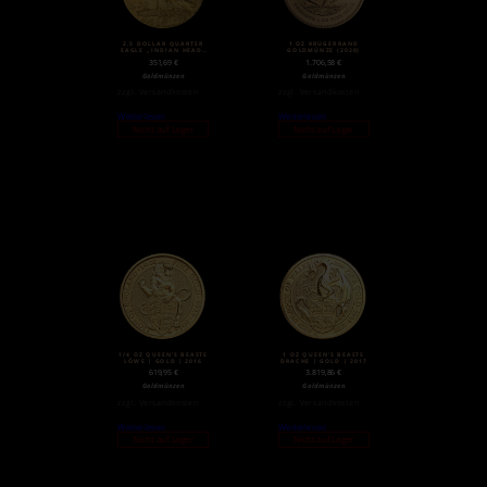
2.5 DOLLAR QUARTER
1 OZ KRÜGERRAND
EAGLE „INDIAN HEAD“
GOLDMÜNZE (2020)
| GOLD | 1908-1929
351,69
€
1.706,58
€
Goldmünzen
Goldmünzen
zzgl.
Versandkosten
zzgl.
Versandkosten
Weiterlesen
Weiterlesen
Nicht auf Lager
Nicht auf Lager
1/4 OZ QUEEN’S BEASTS
1 OZ QUEEN’S BEASTS
LÖWE | GOLD | 2016
DRACHE | GOLD | 2017
619,95
€
3.819,86
€
Goldmünzen
Goldmünzen
zzgl.
Versandkosten
zzgl.
Versandkosten
Weiterlesen
Weiterlesen
Nicht auf Lager
Nicht auf Lager