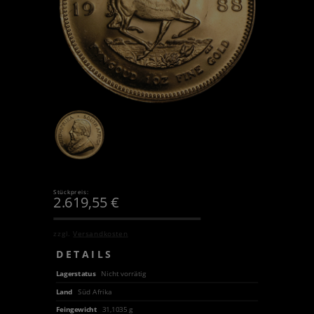
Stückpreis:
2.619,55
€
zzgl.
Versandkosten
DETAILS
Lagerstatus
Nicht vorrätig
Land
Süd Afrika
Feingewicht
31,1035 g