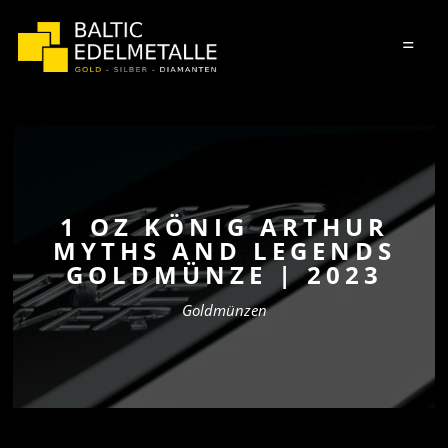
=
1 OZ KÖNIG ARTHUR
MYTHS AND LEGENDS
GOLDMÜNZE | 2023
Goldmünzen