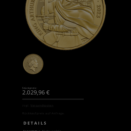
Stückpreis:
2.029,96
€
zzgl.
Versandkosten
Rückkaufpreis auf Anfrage.
DETAILS
Lagerstatus
Nicht vorrätig