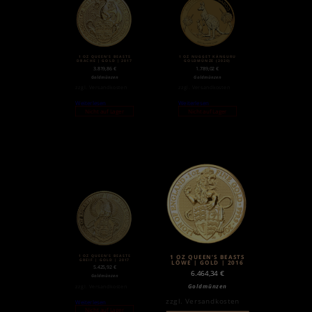
1 OZ QUEEN’S BEASTS
1 OZ NUGGET KÄNGURU
DRACHE | GOLD | 2017
GOLDMÜNZE (2020)
3.819,86
€
1.789,02
€
Goldmünzen
Goldmünzen
zzgl.
Versandkosten
zzgl.
Versandkosten
Weiterlesen
Weiterlesen
Nicht auf Lager
Nicht auf Lager
1 OZ QUEEN’S BEASTS
1 OZ QUEEN’S BEASTS
GREIF | GOLD | 2017
LÖWE | GOLD | 2016
5.425,92
€
6.464,34
€
Goldmünzen
Goldmünzen
zzgl.
Versandkosten
zzgl.
Versandkosten
Weiterlesen
Nicht auf Lager