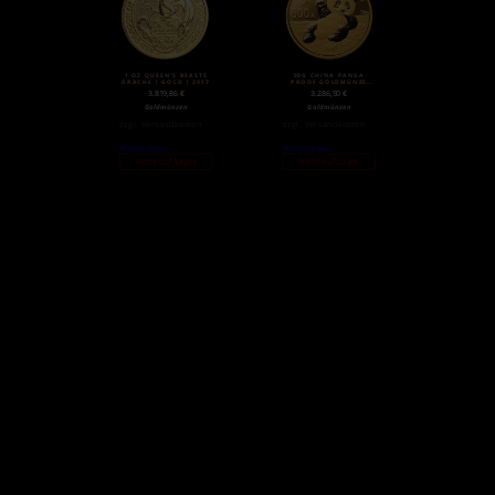
1 OZ QUEEN’S BEASTS
50G CHINA PANDA
DRACHE | GOLD | 2017
PROOF GOLDMÜNZE
(2020)
3.819,86
€
3.286,50
€
Goldmünzen
Goldmünzen
zzgl.
Versandkosten
zzgl.
Versandkosten
Weiterlesen
Weiterlesen
Nicht auf Lager
Nicht auf Lager