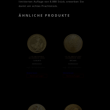
limitierten Auflage von 8.888 Stück, erwerben Sie
damit ein echtes Prachtstück.
ÄHNLICHE PRODUKTE
1 OZ BRITANNIA
1/2 OZ MAPLE LEAF
GOLDMÜNZE (2020)
GOLDMÜNZE 2020
1.614,40
€
897,46
€
Goldmünzen
Goldmünzen
zzgl.
Versandkosten
zzgl.
Versandkosten
Weiterlesen
Weiterlesen
Nicht auf Lager
Nicht auf Lager