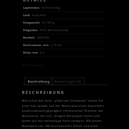
Lagerstatus
Nicht vorrätig
Land
Australien
Feingewicht
31,1035 g
Prägstätte
Perth Mint Australien
Reinheit
999/1000
Durchmesser, mm
2,79 mm
Dicke, mm
k.A.
Nicht vorrätig
Beschreibung
Bewertungen (0)
BESCHREIBUNG
Wie schon bei ihrer „silbernen Schwester“ sehen Sie
auch hier wieder auf der Motivseite einen besonders
ausdrucksstark geprägten chinesischen Drachen der
Münzserie, die sich „Dragon Rectangle“ nennt und
damit auf die rechteckige Form verweist. Mit einem
Nennwert von 100 Australischen Dollar und einer