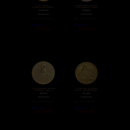
2 OZ LUNAR II
SOVEREIGN ELISABETH
SCHWEIN GOLDMÜNZE
II GOLDMÜNZE (2020)
(2019)
3.610,74
€
379,87
€
Goldmünzen
Goldmünzen
zzgl.
Versandkosten
zzgl.
Versandkosten
Weiterlesen
Weiterlesen
Nicht auf Lager
Nicht auf Lager
1/4 OZ QUEEN’S BEASTS
2.5 DOLLAR QUARTER
EINHORN | GOLD |
EAGLE „INDIAN HEAD“
2018
| GOLD | 1908-1929
607,72
€
351,69
€
Goldmünzen
Goldmünzen
zzgl.
Versandkosten
zzgl.
Versandkosten
Weiterlesen
Weiterlesen
Nicht auf Lager
Nicht auf Lager