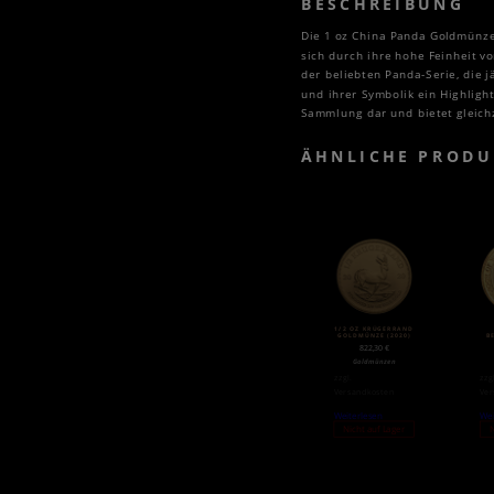
BESCHREIBUNG
Die 1 oz China Panda Goldmünze
sich durch ihre hohe Feinheit v
der beliebten Panda-Serie, die 
und ihrer Symbolik ein Highlight
Sammlung dar und bietet gleichze
ÄHNLICHE PRODU
1/2 OZ KRÜGERRAND
GOLDMÜNZE (2020)
B
822,30
€
Goldmünzen
zzgl.
zzg
Versandkosten
Ver
Weiterlesen
Wei
Nicht auf Lager
N