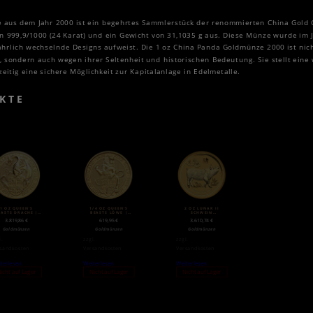
 aus dem Jahr 2000 ist ein begehrtes Sammlerstück der renommierten China Gold Co
on 999,9/1000 (24 Karat) und ein Gewicht von 31,1035 g aus. Diese Münze wurde im J
jährlich wechselnde Designs aufweist. Die 1 oz China Panda Goldmünze 2000 ist nic
, sondern auch wegen ihrer Seltenheit und historischen Bedeutung. Sie stellt eine
itig eine sichere Möglichkeit zur Kapitalanlage in Edelmetalle.
KTE
1 OZ QUEEN’S
1/4 OZ QUEEN’S
2 OZ LUNAR II
EASTS DRACHE |
BEASTS LÖWE |
SCHWEIN
GOLD | 2017
GOLD | 2016
GOLDMÜNZE (2019)
3.819,86
€
619,95
€
3.610,74
€
Goldmünzen
Goldmünzen
Goldmünzen
l.
zzgl.
zzgl.
sandkosten
Versandkosten
Versandkosten
terlesen
Weiterlesen
Weiterlesen
icht auf Lager
Nicht auf Lager
Nicht auf Lager