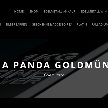
HOME
SHOP
EDELMETALL ANKAUF
EDELMETALL WIKI
N
SILBERBARREN
GESCHENKE & ACCESSOIRES
PLATIN
PALLADIU
NA PANDA GOLDMÜN
Goldmünzen