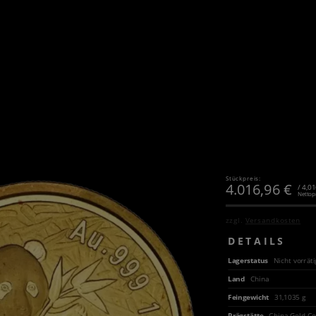
Stückpreis:
4.016,96
€
/ 4,0
Nettop
zzgl.
Versandkosten
DETAILS
Lagerstatus
Nicht vorräti
Land
China
Feingewicht
31,1035 g
Prägstätte
China Gold Co