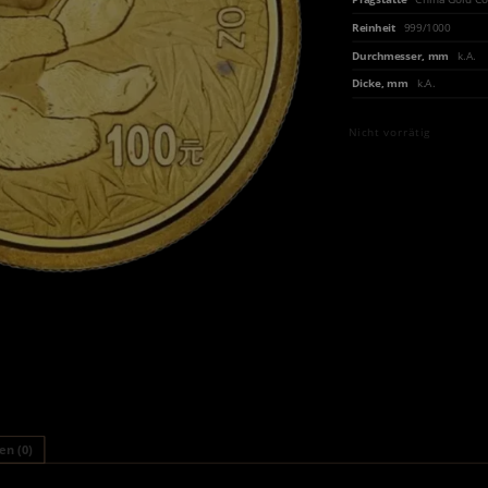
Reinheit
999/1000
Durchmesser, mm
k.A.
Dicke, mm
k.A.
Nicht vorrätig
n (0)