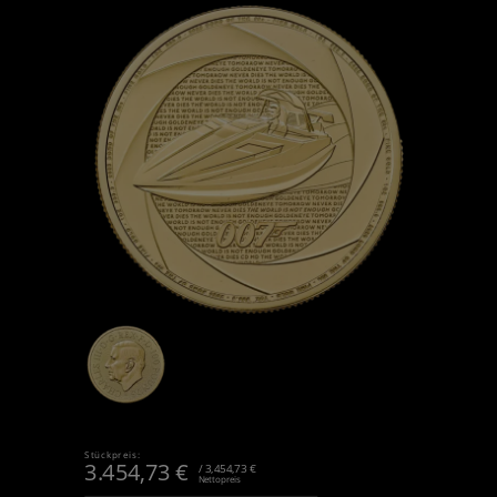
Stückpreis:
3.454,73
€
/ 3,454,73 €
Nettopreis