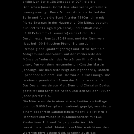
exklusiven Serie „Six Decades of 007“, die die
ikonischen James-Bond-Filme über sechs Jahrzehnte
hinweg würdigt. Diese Münze ist der vierte Teil der
Serie und feiert die Bond-Ära der 1990er Jahre mit
Pierce Brosnan in der Hauptrolle. Die Münze besteht
aus 999,9er Feingold (24 Karat) und enthält exakt
31,1035 Gramm (1 Feinunze) reines Gold. Der
Durchmesser beträgt 32,69 mm, und der Nennwert
liegt bei 100 Britischen Pfund. Sie wurde in
Stempelglanz-Qualität geprägt und ist weltweit als
Anlagemünze anerkannt. Auf der Vorderseite der
Münze befindet sich das Porträt von King Charles III.,
entworfen von dem renommierten Künstler Martin
Jennings. Die Rückseite zeigt das legendäre Q-Branch
Speedboot aus dem Film The World Is Not Enough, das
in einer dynamischen Szene des Films zu sehen ist.
Das Design wurde von Matt Dent und Christian Davies
gestaltet und fängt die Action und den Stil der 1990er
Jahre perfekt ein.
Die Münze wurde in einer streng limitierten Auflage
von nur 5.000 Exemplaren weltweit geprägt, was sie zu
einem begehrten Sammlerstück macht. Sie ist offiziell
lizenziert und wurde in Zusammenarbeit mit EON
Productions Ltd. und Danjaq produziert. Als
Investitionsprodukt bietet diese Münze nicht nur den
Wert von physischem Gold, sondern auch das