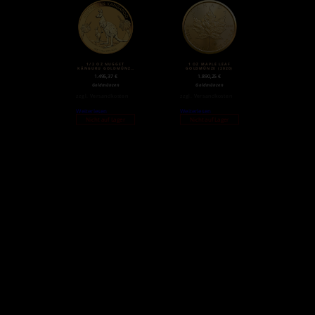
1/2 OZ NUGGET
1 OZ MAPLE LEAF
KÄNGURU GOLDMÜNZE
GOLDMÜNZE (2020)
(2020)
1.495,37
€
1.890,25
€
Goldmünzen
Goldmünzen
zzgl.
Versandkosten
zzgl.
Versandkosten
Weiterlesen
Weiterlesen
Nicht auf Lager
Nicht auf Lager