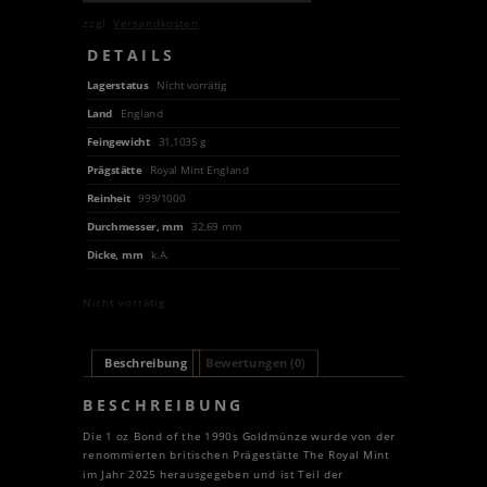
zzgl.
Versandkosten
DETAILS
Lagerstatus
Nicht vorrätig
Land
England
Feingewicht
31,1035 g
Prägstätte
Royal Mint England
Reinheit
999/1000
Durchmesser, mm
32,69 mm
Dicke, mm
k.A.
Nicht vorrätig
Beschreibung
Bewertungen (0)
BESCHREIBUNG
Die 1 oz Bond of the 1990s Goldmünze wurde von der
renommierten britischen Prägestätte The Royal Mint
im Jahr 2025 herausgegeben und ist Teil der