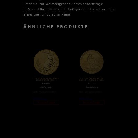
Potenzial für wertsteigernde Sammlernachfrage
aufgrund ihrer limitierten Auflage und des kulturellen
Erbes der James-Bond-Filme.
ÄHNLICHE PRODUKTE
1/4 OZ LUNAR III MAUS
2.5 DOLLAR QUARTER
GOLDMÜNZE (2020)
EAGLE „INDIAN HEAD“
| GOLD | 1908-1929
457,48
€
351,69
€
Goldmünzen
Goldmünzen
zzgl.
Versandkosten
zzgl.
Versandkosten
Weiterlesen
Weiterlesen
Nicht auf Lager
Nicht auf Lager