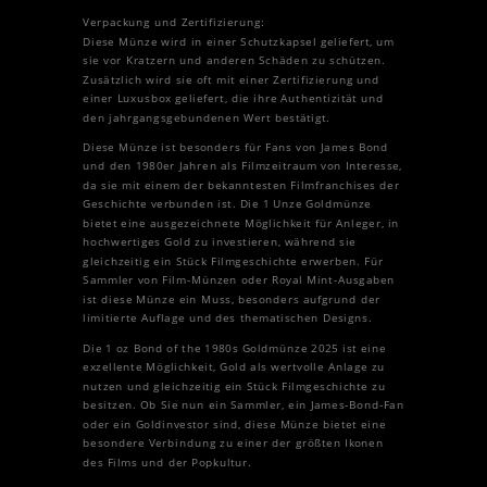
Verpackung und Zertifizierung:
Diese Münze wird in einer Schutzkapsel geliefert, um
sie vor Kratzern und anderen Schäden zu schützen.
Zusätzlich wird sie oft mit einer Zertifizierung und
einer Luxusbox geliefert, die ihre Authentizität und
den jahrgangsgebundenen Wert bestätigt.
Diese Münze ist besonders für Fans von James Bond
und den 1980er Jahren als Filmzeitraum von Interesse,
da sie mit einem der bekanntesten Filmfranchises der
Geschichte verbunden ist. Die 1 Unze Goldmünze
bietet eine ausgezeichnete Möglichkeit für Anleger, in
hochwertiges Gold zu investieren, während sie
gleichzeitig ein Stück Filmgeschichte erwerben. Für
Sammler von Film-Münzen oder Royal Mint-Ausgaben
ist diese Münze ein Muss, besonders aufgrund der
limitierte Auflage und des thematischen Designs.
Die 1 oz Bond of the 1980s Goldmünze 2025 ist eine
exzellente Möglichkeit, Gold als wertvolle Anlage zu
nutzen und gleichzeitig ein Stück Filmgeschichte zu
besitzen. Ob Sie nun ein Sammler, ein James-Bond-Fan
oder ein Goldinvestor sind, diese Münze bietet eine
besondere Verbindung zu einer der größten Ikonen
des Films und der Popkultur.