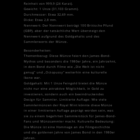
Reinheit von 999,9 (24 Karat).
Gewicht: 1 Unze (31,103 Gramm).
Durchmesser: Etwa 32,69 mm.
Dicke: Etwa 2,8 mm.
Nennwert: Der Nennwert beträgt 100 Britische Pfund
(GBP), aber der tatsächliche Wert übersteigt den
Nennwert aufgrund des Goldgehalts und des
Sammlerwerts der Münze.
Besonderheiten:
Themenbezug: Diese Münze feiert den James-Bond-
Mythos und besonders die 1980er Jahre, ein Jahrzehnt,
in dem Bond durch Filme wie „Die Welt ist nicht
genug“ und „Octopussy“ weiterhin eine kulturelle
Ikone war.
Goldgehalt: Mit 1 Unze Feingold bietet die Münze
nicht nur eine attraktive Möglichkeit, in Gold zu
investieren, sondern auch ein beeindruckendes
Design für Sammler. Limitierte Auflage: Wie viele
Sammlermünzen der Royal Mint könnte diese Münze
in einer limitierten Auflage geprägt worden sein, was
sie zu einem begehrten Sammlerstück für James-Bond-
Fans und Münzsammler macht. Kulturelle Bedeutung:
Die Münze ist eine Hommage an die Filmgeschichte
und die goldenen Jahre von James Bond in den 1980er
Jahren.