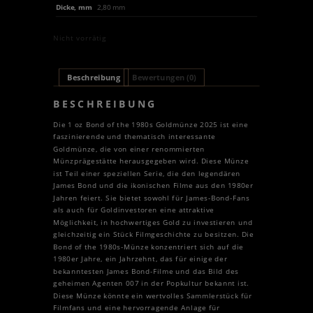
Dicke, mm
2,80 mm
Nicht vorrätig
Beschreibung
Bewertungen (0)
BESCHREIBUNG
Die 1 oz Bond of the 1980s Goldmünze 2025 ist eine
faszinierende und thematisch interessante
Goldmünze, die von einer renommierten
Münzprägestätte herausgegeben wird. Diese Münze
ist Teil einer speziellen Serie, die den legendären
James Bond und die ikonischen Filme aus den 1980er
Jahren feiert. Sie bietet sowohl für James-Bond-Fans
als auch für Goldinvestoren eine attraktive
Möglichkeit, in hochwertiges Gold zu investieren und
gleichzeitig ein Stück Filmgeschichte zu besitzen. Die
Bond of the 1980s-Münze konzentriert sich auf die
1980er Jahre, ein Jahrzehnt, das für einige der
bekanntesten James Bond-Filme und das Bild des
geheimen Agenten 007 in der Popkultur bekannt ist.
Diese Münze könnte ein wertvolles Sammlerstück für
Filmfans und eine hervorragende Anlage für