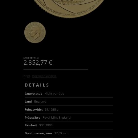
Stückpreis:
2.852,77
€
zzgl.
Versandkosten
DETAILS
Lagerstatus
Nicht vorrätig
Land
England
Feingewicht
31,1035 g
Prägstätte
Royal Mint England
Reinheit
999/1000
Durchmesser, mm
32,69 mm