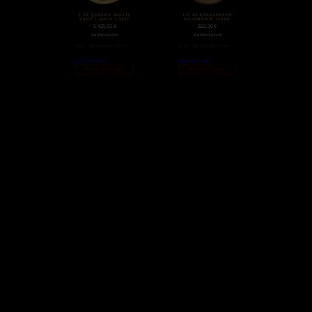
1 OZ QUEEN’S BEASTS
1/2 OZ KRÜGERRAND
GREIF | GOLD | 2017
GOLDMÜNZE (2020)
5.425,92
€
822,30
€
Goldmünzen
Goldmünzen
zzgl.
Versandkosten
zzgl.
Versandkosten
Weiterlesen
Weiterlesen
Nicht auf Lager
Nicht auf Lager