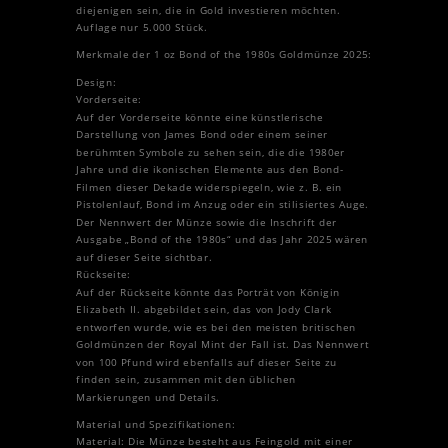
diejenigen sein, die in Gold investieren möchten.
Auflage nur 5.000 Stück.
Merkmale der 1 oz Bond of the 1980s Goldmünze 2025:
Design:
Vorderseite:
Auf der Vorderseite könnte eine künstlerische
Darstellung von James Bond oder einem seiner
berühmten Symbole zu sehen sein, die die 1980er
Jahre und die ikonischen Elemente aus den Bond-
Filmen dieser Dekade widerspiegeln, wie z. B. ein
Pistolenlauf, Bond im Anzug oder ein stilisiertes Auge.
Der Nennwert der Münze sowie die Inschrift der
Ausgabe „Bond of the 1980s“ und das Jahr 2025 wären
auf dieser Seite sichtbar.
Rückseite:
Auf der Rückseite könnte das Porträt von Königin
Elizabeth II. abgebildet sein, das von Jody Clark
entworfen wurde, wie es bei den meisten britischen
Goldmünzen der Royal Mint der Fall ist. Das Nennwert
von 100 Pfund wird ebenfalls auf dieser Seite zu
finden sein, zusammen mit den üblichen
Markierungen und Details.
Material und Spezifikationen:
Material: Die Münze besteht aus Feingold mit einer