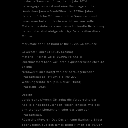
moderne Sammlermünze, die im Jahr 2024
herausgegeben wird und eine Hommage an die
ikonischen James-Bond-Filme der 1970er Jahre
darstellt. Solche Münzen sind bei Sammlern und
Investoren beliebt, da sie sowohl aus wertvollem
Material bestehen als auch eine kulturelle Bedeutung
haben. Hier sind einige wichtige Details über diese
Münze:
Merkmale der 1 oz Bond of the 1970s Goldmünze
Gewicht: 1 Unze (31,1035 Gramm)
Material: Reines Gold (99,99% Feinheit)
Durchmesser: Kann variieren, typischerweise etwa 32-
34 mm
Nennwert: Dies hängt von der herausgebenden
Prägeanstalt ab, oft um die 100-200
Währungseinheiten (z.B. Dollar, Pfund)
Prägejahr: 2024
Design
Vorderseite (Avers): Oft zeigt die Vorderseite das
Abbild eines bedeutenden Persönlichkeits, wie des
amtierenden Monarchen, oder das Logo der
Prägeanstalt.
Rückseite (Revers): Das Design kann ikonische Bilder
oder Szenen aus den James-Bond-Filmen der 1970er