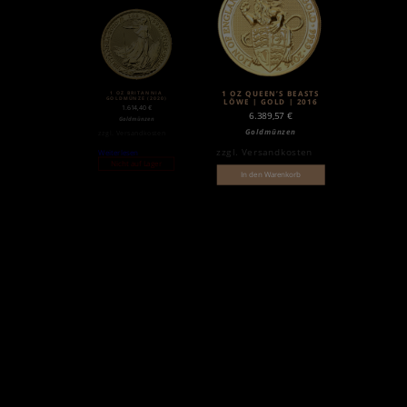
1 OZ BRITANNIA
1 OZ QUEEN’S BEASTS
GOLDMÜNZE (2020)
LÖWE | GOLD | 2016
1.614,40
€
6.389,57
€
Goldmünzen
Goldmünzen
zzgl.
Versandkosten
zzgl.
Versandkosten
Weiterlesen
Nicht auf Lager
In den Warenkorb