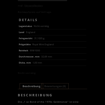
zzgl.
Versandkosten
Rückkaufpreis auf Anfrage.
DETAILS
Lagerstatus
Nicht vorrätig
Land
England
Feingewicht
31,1035 g
Prägstätte
Royal Mint England
Reinheit
999/1000
Durchmesser, mm
32,69 mm
Dicke, mm
1,00 mm
Nicht vorrätig
Beschreibung
Bewertungen (0)
BESCHREIBUNG
Die „1 oz Bond of the 1970s Goldmünze“ ist eine