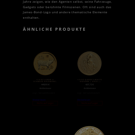
Jahre zeigen, wie den Agenten selbst, seine Fahrzeuge,
Gadgets oder berühmte Filmszenen. Oft sind auch das
James-Bond-Logo und andere thematische Elemente
enthalten.
ÄHNLICHE PRODUKTE
1/4 OZ LUNAR II
1/4 OZ QUEEN’S BEASTS
SCHWEIN GOLDMÜNZE
EINHORN | GOLD |
(2019)
2018
449,93
€
607,72
€
Goldmünzen
Goldmünzen
zzgl.
Versandkosten
zzgl.
Versandkosten
Weiterlesen
Weiterlesen
Nicht auf Lager
Nicht auf Lager