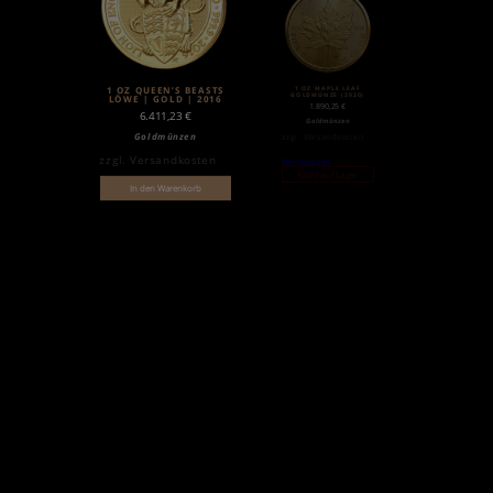
1 OZ MAPLE LEAF
1 OZ QUEEN’S BEASTS
GOLDMÜNZE (2020)
LÖWE | GOLD | 2016
1.890,25
€
6.411,23
€
Goldmünzen
Goldmünzen
zzgl.
Versandkosten
zzgl.
Versandkosten
Weiterlesen
Nicht auf Lager
In den Warenkorb