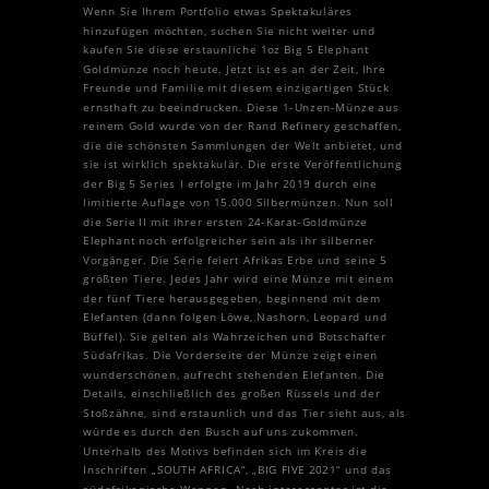
Wenn Sie Ihrem Portfolio etwas Spektakuläres
hinzufügen möchten, suchen Sie nicht weiter und
kaufen Sie diese erstaunliche 1oz Big 5 Elephant
Goldmünze noch heute. Jetzt ist es an der Zeit, Ihre
Freunde und Familie mit diesem einzigartigen Stück
ernsthaft zu beeindrucken. Diese 1-Unzen-Münze aus
reinem Gold wurde von der Rand Refinery geschaffen,
die die schönsten Sammlungen der Welt anbietet, und
sie ist wirklich spektakulär. Die erste Veröffentlichung
der Big 5 Series I erfolgte im Jahr 2019 durch eine
limitierte Auflage von 15.000 Silbermünzen. Nun soll
die Serie II mit ihrer ersten 24-Karat-Goldmünze
Elephant noch erfolgreicher sein als ihr silberner
Vorgänger. Die Serie feiert Afrikas Erbe und seine 5
größten Tiere. Jedes Jahr wird eine Münze mit einem
der fünf Tiere herausgegeben, beginnend mit dem
Elefanten (dann folgen Löwe, Nashorn, Leopard und
Büffel). Sie gelten als Wahrzeichen und Botschafter
Südafrikas. Die Vorderseite der Münze zeigt einen
wunderschönen, aufrecht stehenden Elefanten. Die
Details, einschließlich des großen Rüssels und der
Stoßzähne, sind erstaunlich und das Tier sieht aus, als
würde es durch den Busch auf uns zukommen.
Unterhalb des Motivs befinden sich im Kreis die
Inschriften „SOUTH AFRICA“, „BIG FIVE 2021“ und das
südafrikanische Wappen. Noch interessanter ist die