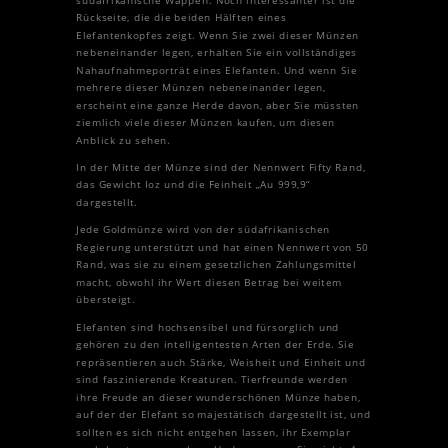
Rückseite, die die beiden Hälften eines
Elefantenkopfes zeigt. Wenn Sie zwei dieser Münzen
nebeneinander legen, erhalten Sie ein vollständiges
Nahaufnahmeporträt eines Elefanten. Und wenn Sie
mehrere dieser Münzen nebeneinander legen,
erscheint eine ganze Herde davon, aber Sie müssten
ziemlich viele dieser Münzen kaufen, um diesen
Anblick zu sehen.
In der Mitte der Münze sind der Nennwert Fifty Rand,
das Gewicht Ioz und die Feinheit „Au 999,9“
dargestellt.
Jede Goldmünze wird von der südafrikanischen
Regierung unterstützt und hat einen Nennwert von 50
Rand, was sie zu einem gesetzlichen Zahlungsmittel
macht, obwohl ihr Wert diesen Betrag bei weitem
übersteigt.
Elefanten sind hochsensibel und fürsorglich und
gehören zu den intelligentesten Arten der Erde. Sie
repräsentieren auch Stärke, Weisheit und Einheit und
sind faszinierende Kreaturen. Tierfreunde werden
ihre Freude an dieser wunderschönen Münze haben,
auf der der Elefant so majestätisch dargestellt ist, und
sollten es sich nicht entgehen lassen, ihr Exemplar