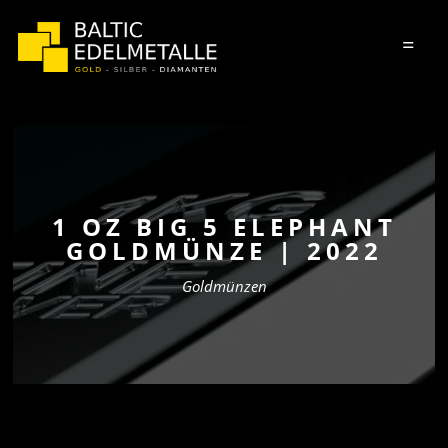
=
1 OZ BIG 5 ELEPHANT
GOLDMÜNZE | 2022
Goldmünzen