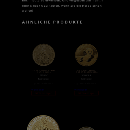
noch heute zu erwerben. Und vergessen Sie nicht, 4
oder 5 oder 6 zu kaufen, wenn Sie die Herde sehen
wollen!
ÄHNLICHE PRODUKTE
1/4 OZ QUEEN’S BEASTS
50G CHINA PANDA
BLACK BULL
PROOF GOLDMÜNZE
GOLDMÜNZE (2018)
(2020)
626,80
€
3.286,50
€
Goldmünzen
Goldmünzen
zzgl.
Versandkosten
zzgl.
Versandkosten
Weiterlesen
Weiterlesen
Nicht auf Lager
Nicht auf Lager