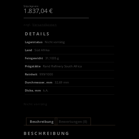
Stückpreis:
1.837,04
€
zzgl.
Versandkosten
DETAILS
Lagerstatus
Nicht vorrätig
Land
Süd Afrika
Feingewicht
31,1035 g
Prägstätte
Rand Refinery South Africa
Reinheit
999/1000
Durchmesser, mm
32,69 mm
Dicke, mm
k.A.
Nicht vorrätig
Beschreibung
Bewertungen (0)
BESCHREIBUNG