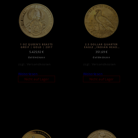
1 OZ QUEEN’S BEASTS
2.5 DOLLAR QUARTER
GREIF | GOLD | 2017
EAGLE „INDIAN HEAD“
| GOLD | 1908-1929
5.425,92
€
351,69
€
Goldmünzen
Goldmünzen
zzgl.
Versandkosten
zzgl.
Versandkosten
Weiterlesen
Weiterlesen
Nicht auf Lager
Nicht auf Lager