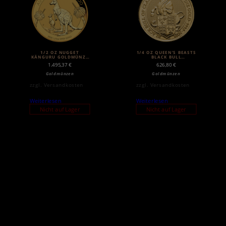
1/2 OZ NUGGET
1/4 OZ QUEEN’S BEASTS
KÄNGURU GOLDMÜNZE
BLACK BULL
(2020)
GOLDMÜNZE (2018)
1.495,37
€
626,80
€
Goldmünzen
Goldmünzen
zzgl.
Versandkosten
zzgl.
Versandkosten
Weiterlesen
Weiterlesen
Nicht auf Lager
Nicht auf Lager