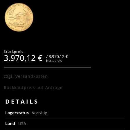
Stückpreis:
3.970,12
€
/ 3,970,12 €
Nettopreis
zzgl.
Versandkosten
Rückkaufpreis auf Anfrage
DETAILS
Lagerstatus
Vorrätig
Land
USA