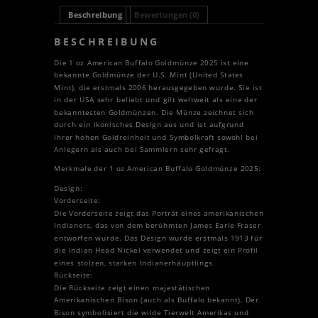
Beschreibung
Bewertungen (0)
BESCHREIBUNG
Die 1 oz American Buffalo Goldmünze 2025 ist eine
bekannte Goldmünze der U.S. Mint (United States
Mint), die erstmals 2006 herausgegeben wurde. Sie ist
in der USA sehr beliebt und gilt weltweit als eine der
bekanntesten Goldmünzen. Die Münze zeichnet sich
durch ein ikonisches Design aus und ist aufgrund
ihrer hohen Goldreinheit und Symbolkraft sowohl bei
Anlegern als auch bei Sammlern sehr gefragt.
Merkmale der 1 oz American Buffalo Goldmünze 2025:
Design:
Vorderseite:
Die Vorderseite zeigt das Porträt eines amerikanischen
Indianers, das von dem berühmten James Earle Fraser
entworfen wurde. Das Design wurde erstmals 1913 für
die Indian Head Nickel verwendet und zeigt ein Profil
eines stolzen, starken Indianerhäuptlings.
Rückseite:
Die Rückseite zeigt einen majestätischen
Amerikanischen Bison (auch als Buffalo bekannt). Der
Bison symbolisiert die wilde Tierwelt Amerikas und