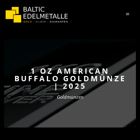
=
1 OZ AMERICAN
BUFFALO GOLDMÜNZE
| 2025
Goldmünzen