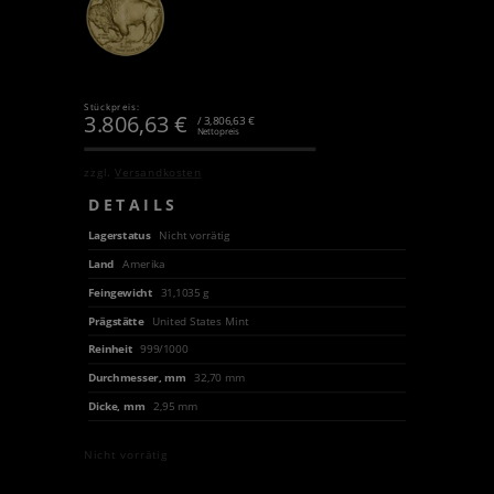
Stückpreis:
3.806,63
€
/ 3,806,63 €
Nettopreis
zzgl.
Versandkosten
DETAILS
Lagerstatus
Nicht vorrätig
Land
Amerika
Feingewicht
31,1035 g
Prägstätte
United States Mint
Reinheit
999/1000
Durchmesser, mm
32,70 mm
Dicke, mm
2,95 mm
Nicht vorrätig