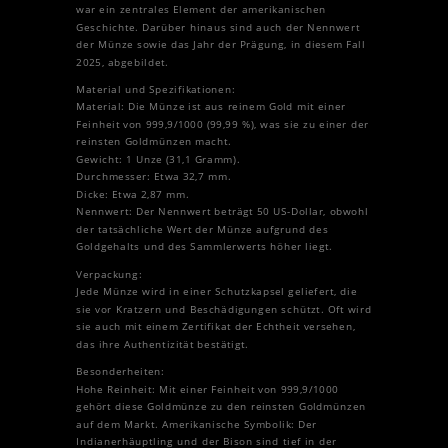
war ein zentrales Element der amerikanischen
Geschichte. Darüber hinaus sind auch der Nennwert
der Münze sowie das Jahr der Prägung, in diesem Fall
2025, abgebildet.
Material und Spezifikationen:
Material: Die Münze ist aus reinem Gold mit einer
Feinheit von 999,9/1000 (99,99 %), was sie zu einer der
reinsten Goldmünzen macht.
Gewicht: 1 Unze (31,1 Gramm).
Durchmesser: Etwa 32,7 mm.
Dicke: Etwa 2,87 mm.
Nennwert: Der Nennwert beträgt 50 US-Dollar, obwohl
der tatsächliche Wert der Münze aufgrund des
Goldgehalts und des Sammlerwerts höher liegt.
Verpackung:
Jede Münze wird in einer Schutzkapsel geliefert, die
sie vor Kratzern und Beschädigungen schützt. Oft wird
sie auch mit einem Zertifikat der Echtheit versehen,
das ihre Authentizität bestätigt.
Besonderheiten:
Hohe Reinheit: Mit einer Feinheit von 999,9/1000
gehört diese Goldmünze zu den reinsten Goldmünzen
auf dem Markt. Amerikanische Symbolik: Der
Indianerhäuptling und der Bison sind tief in der