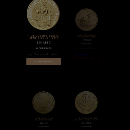
1 OZ KRÜGERRAND
1 OZ QUEEN’S BEASTS
GOLDMÜNZE (2020)
LÖWE | GOLD | 2016
1.706,58
€
6.341,35
€
Goldmünzen
Goldmünzen
zzgl.
Versandkosten
zzgl.
Versandkosten
Weiterlesen
Nicht auf Lager
In den Warenkorb
1/2 OZ MAPLE LEAF
1 OZ QUEEN’S BEASTS
GOLDMÜNZE 2020
DRACHE | GOLD | 2017
897,46
€
3.819,86
€
Goldmünzen
Goldmünzen