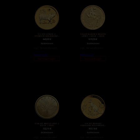
1/4 OZ LUNAR II
1/4 OZ QUEEN’S BEASTS
SCHWEIN GOLDMÜNZE
LÖWE | GOLD | 2016
(2019)
449,93
€
619,95
€
Goldmünzen
Goldmünzen
zzgl.
Versandkosten
zzgl.
Versandkosten
Weiterlesen
Weiterlesen
Nicht auf Lager
Nicht auf Lager
1/20 OZ MAPLE LEAF |
1/4 OZ NUGGET
GOLD | 2020
KÄNGURU GOLDMÜNZE
(2020)
122,15
€
457,16
€
Goldmünzen
Goldmünzen
zzgl.
Versandkosten
zzgl.
Versandkosten