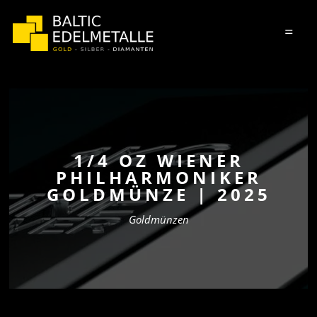
=
1/4 OZ WIENER
PHILHARMONIKER
GOLDMÜNZE | 2025
Goldmünzen