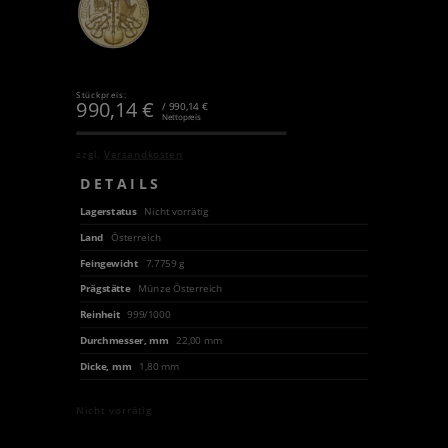
Stückpreis:
990,14
€
/ 990,14 €
Nettopreis
zzgl.
Versandkosten
DETAILS
Lagerstatus
Nicht vorrätig
Land
Österreich
Feingewicht
7.7759 g
Prägstätte
Münze Österreich
Reinheit
999/1000
Durchmesser, mm
22,00 mm
Dicke, mm
1,80 mm
Nicht vorrätig