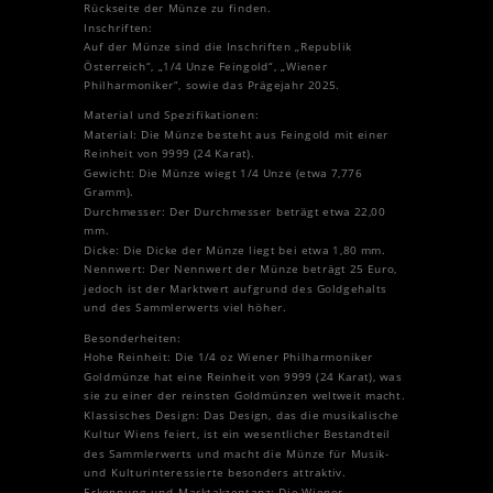
Rückseite der Münze zu finden.
Inschriften:
Auf der Münze sind die Inschriften „Republik
Österreich“, „1/4 Unze Feingold“, „Wiener
Philharmoniker“, sowie das Prägejahr 2025.
Material und Spezifikationen:
Material: Die Münze besteht aus Feingold mit einer
Reinheit von 9999 (24 Karat).
Gewicht: Die Münze wiegt 1/4 Unze (etwa 7,776
Gramm).
Durchmesser: Der Durchmesser beträgt etwa 22,00
mm.
Dicke: Die Dicke der Münze liegt bei etwa 1,80 mm.
Nennwert: Der Nennwert der Münze beträgt 25 Euro,
jedoch ist der Marktwert aufgrund des Goldgehalts
und des Sammlerwerts viel höher.
Besonderheiten:
Hohe Reinheit: Die 1/4 oz Wiener Philharmoniker
Goldmünze hat eine Reinheit von 9999 (24 Karat), was
sie zu einer der reinsten Goldmünzen weltweit macht.
Klassisches Design: Das Design, das die musikalische
Kultur Wiens feiert, ist ein wesentlicher Bestandteil
des Sammlerwerts und macht die Münze für Musik-
und Kulturinteressierte besonders attraktiv.
Erkennung und Marktakzeptanz: Die Wiener