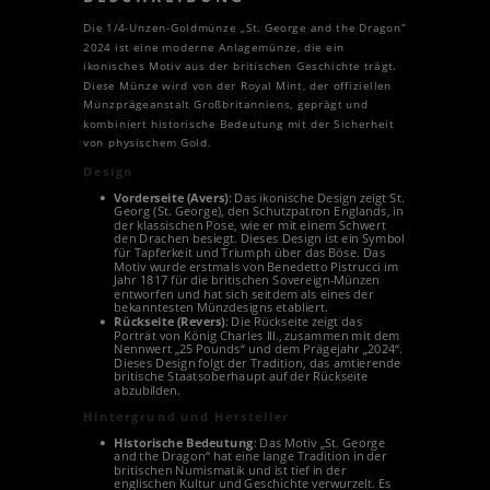
Die 1/4-Unzen-Goldmünze „St. George and the Dragon“
2024 ist eine moderne Anlagemünze, die ein
ikonisches Motiv aus der britischen Geschichte trägt.
Diese Münze wird von der Royal Mint, der offiziellen
Münzprägeanstalt Großbritanniens, geprägt und
kombiniert historische Bedeutung mit der Sicherheit
von physischem Gold.
Design
Vorderseite (Avers)
: Das ikonische Design zeigt St.
Georg (St. George), den Schutzpatron Englands, in
der klassischen Pose, wie er mit einem Schwert
den Drachen besiegt. Dieses Design ist ein Symbol
für Tapferkeit und Triumph über das Böse. Das
Motiv wurde erstmals von Benedetto Pistrucci im
Jahr 1817 für die britischen Sovereign-Münzen
entworfen und hat sich seitdem als eines der
bekanntesten Münzdesigns etabliert.
Rückseite (Revers)
: Die Rückseite zeigt das
Porträt von König Charles III., zusammen mit dem
Nennwert „25 Pounds“ und dem Prägejahr „2024“.
Dieses Design folgt der Tradition, das amtierende
britische Staatsoberhaupt auf der Rückseite
abzubilden.
Hintergrund und Hersteller
Historische Bedeutung
: Das Motiv „St. George
and the Dragon“ hat eine lange Tradition in der
britischen Numismatik und ist tief in der
englischen Kultur und Geschichte verwurzelt. Es