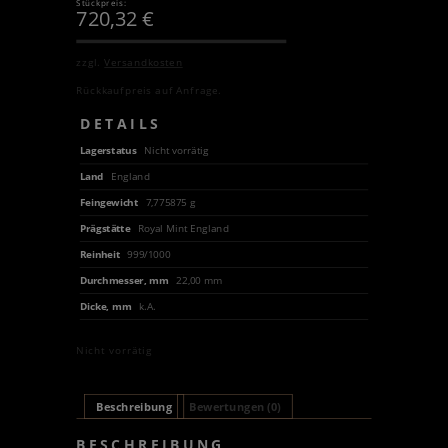
Stückpreis:
720,32
€
zzgl.
Versandkosten
Rückkaufpreis auf Anfrage.
DETAILS
Lagerstatus
Nicht vorrätig
Land
England
Feingewicht
7,775875 g
Prägstätte
Royal Mint England
Reinheit
999/1000
Durchmesser, mm
22,00 mm
Dicke, mm
k.A.
Nicht vorrätig
Beschreibung
Bewertungen (0)
BESCHREIBUNG