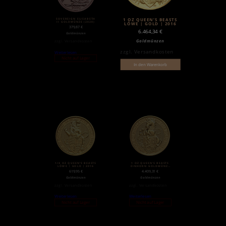
SOVEREIGN ELISABETH
1 OZ QUEEN’S BEASTS
II GOLDMÜNZE (2020)
LÖWE | GOLD | 2016
379,87
€
6.464,34
€
Goldmünzen
Goldmünzen
zzgl.
Versandkosten
zzgl.
Versandkosten
Weiterlesen
Nicht auf Lager
In den Warenkorb
1/4 OZ QUEEN’S BEASTS
1 OZ QUEEN’S BEASTS
LÖWE | GOLD | 2016
EINHORN GOLDMÜNZE
(2018)
619,95
€
4.409,31
€
Goldmünzen
Goldmünzen
zzgl.
Versandkosten
zzgl.
Versandkosten
Weiterlesen
Weiterlesen
Nicht auf Lager
Nicht auf Lager