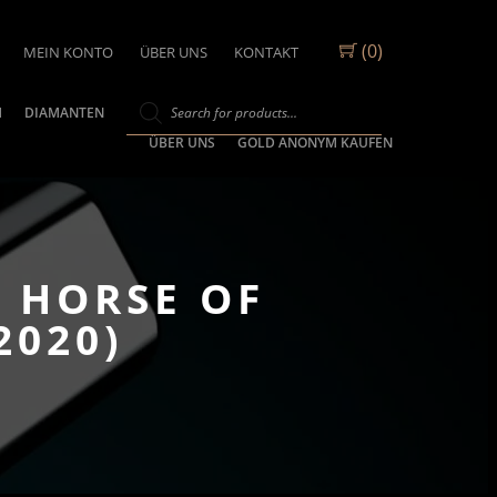
(0)
MEIN KONTO
ÜBER UNS
KONTAKT
M
DIAMANTEN
ÜBER UNS
GOLD ANONYM KAUFEN
E HORSE OF
020)