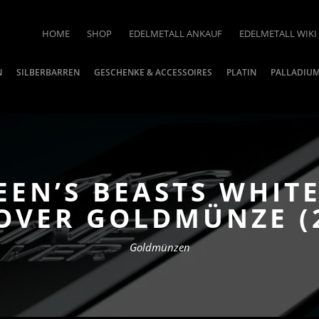
HOME
SHOP
EDELMETALL ANKAUF
EDELMETALL WIKI
N
SILBERBARREN
GESCHENKE & ACCESSOIRES
PLATIN
PALLADIU
EEN’S BEASTS WHIT
OVER GOLDMÜNZE (2
Goldmünzen