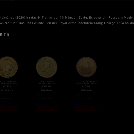
dmünze (2020) ist das 9. Tier in der 10-Münzen-Serie. Es zeigt ein Ross, ein Motiv
wurzelt ist. Das Ross wurde Teil der Royal Arms, nachdem König George 1714 an d
KTE
/4 OZ LUNAR III
1 OZ QUEEN’S
1/2 OZ KRÜGERRAND
AUS GOLDMÜNZE
BEASTS WHITE
GOLDMÜNZE (2020)
(2020)
HORSE OF HANOVER
457,48
€
4.302,39
€
822,30
€
GOLDMÜNZE (2020)
Goldmünzen
Goldmünzen
Goldmünzen
l.
zzgl.
zzgl.
sandkosten
Versandkosten
Versandkosten
terlesen
Weiterlesen
Weiterlesen
icht auf Lager
Nicht auf Lager
Nicht auf Lager