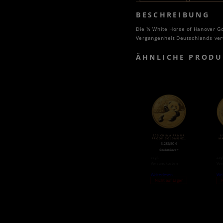
BESCHREIBUNG
Die ¼ White Horse of Hanover Gol
Vergangenheit Deutschlands ver
ÄHNLICHE PRODU
50G CHINA PANDA
1
PROOF GOLDMÜNZE
M
(2020)
3.286,50
€
Goldmünzen
zzgl.
zzg
Versandkosten
Ver
Weiterlesen
Wei
Nicht auf Lager
N