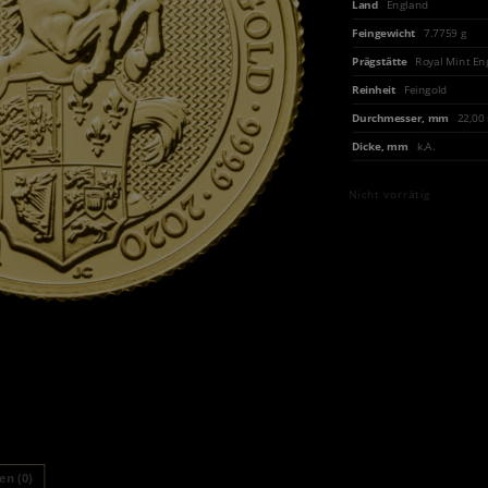
Land
England
Feingewicht
7.7759 g
Prägstätte
Royal Mint En
Reinheit
Feingold
Durchmesser, mm
22,0
Dicke, mm
k.A.
Nicht vorrätig
n (0)