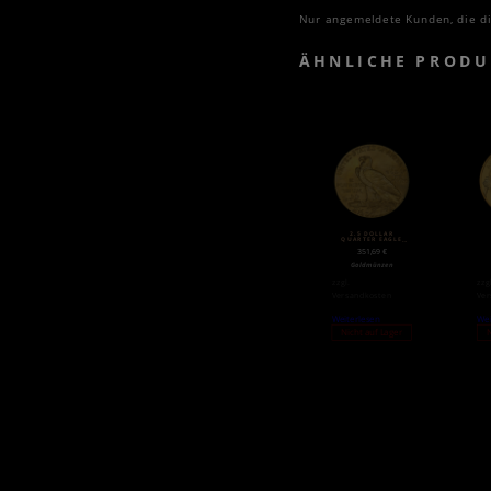
Nur angemeldete Kunden, die di
ÄHNLICHE PRODU
2.5 DOLLAR
QUARTER EAGLE
„INDIAN HEAD“ |
GO
351,69
€
GOLD | 1908-1929
Goldmünzen
zzgl.
zzg
Versandkosten
Ver
Weiterlesen
Wei
Nicht auf Lager
N