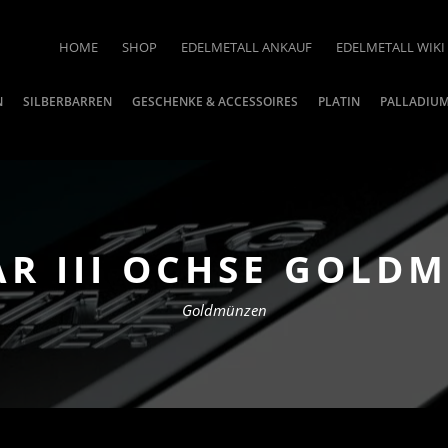
HOME
SHOP
EDELMETALL ANKAUF
EDELMETALL WIKI
N
SILBERBARREN
GESCHENKE & ACCESSOIRES
PLATIN
PALLADIU
AR III OCHSE GOLDM
Goldmünzen