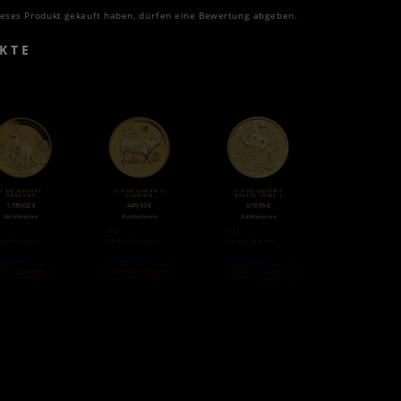
eses Produkt gekauft haben, dürfen eine Bewertung abgeben.
KTE
1 OZ NUGGET
1/4 OZ LUNAR II
1/4 OZ QUEEN’S
KÄNGURU
SCHWEIN
BEASTS LÖWE |
LDMÜNZE (2020)
GOLDMÜNZE (2019)
GOLD | 2016
1.789,02
€
449,93
€
619,95
€
Goldmünzen
Goldmünzen
Goldmünzen
l.
zzgl.
zzgl.
sandkosten
Versandkosten
Versandkosten
terlesen
Weiterlesen
Weiterlesen
icht auf Lager
Nicht auf Lager
Nicht auf Lager