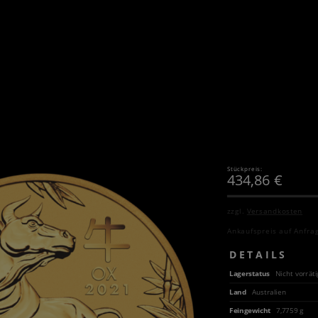
Stückpreis:
434,86
€
zzgl.
Versandkosten
Ankaufspreis auf Anfra
DETAILS
Lagerstatus
Nicht vorräti
Land
Australien
Feingewicht
7,7759 g