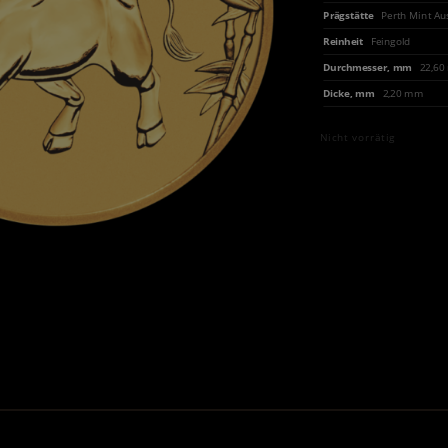
Prägstätte
Perth Mint Au
Reinheit
Feingold
Durchmesser, mm
22,6
Dicke, mm
2,20 mm
Nicht vorrätig
.