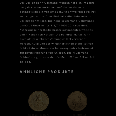
Das Design der Krügerrand-Münzen hat sich im Laufe
der Jahre kaum verändert. Auf der Vorderseite
befindet sich ein von Otto Schultz entworfenes Porträt
von Kruger und auf der Rückseite die einheimische
Springbok-Antilope. Die neue Krügerrand-Goldmünze
enthält 1 Unze reines 916,7 / 1000 22-Karat-Gold.
Aufgrund seiner 8,33% Bronzekomponenten weist es
einen Hauch von Rot auf. Die beliebte Münze kann
auch als gesetzliches Zahlungsmittel verwendet
werden. Aufgrund der wirtschaftlichen Stabilität von
Gold ist diese Münze ein hervorragendes Instrument
zur Diversifizierung von Anlagen. Die Krügerrand-
Goldmünze gibt es in den Größen: 1/10 oz, 1/4 oz, 1/2
oz, 1 oz.
ÄHNLICHE PRODUKTE
1/4 OZ QUEEN’S BEASTS
1/2 OZ KRÜGERRAND