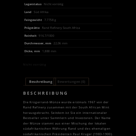
Lagerstatus
Nicht vorrätig
Land
Süd Afrika
Feingewicht
7.7758 g
Prägstätte
Rand Refinery South Africa
Reinheit
916.7/1000
Durchmesser, mm
22,06 mm
Dicke, mm
1,888 mm
Nicht vorrätig
Beschreibung
Bewertungen (0)
BESCHREIBUNG
Die Krügerrand-Münze wurde erstmals 1967 von der
Rand Refinery zusammen mit der South African Mint
herausgebracht. Seitdem ist Sie ein internationaler
Bestseller unter Sammlern und Investoren. Der Name
der Münze stammt aus einer Mischung der lokalen
südafrikanischen Währung Rand und des ehemaligen
südafrikanischen Präsidenten Paul Kruger (1983-1900).