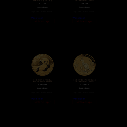
EINHORN | GOLD |
GOLDMÜNZE (2020)
2018
607,72
€
822,30
€
Goldmünzen
Goldmünzen
zzgl.
Versandkosten
zzgl.
Versandkosten
Weiterlesen
Weiterlesen
Nicht auf Lager
Nicht auf Lager
50G CHINA PANDA
1 OZ NUGGET KÄNGURU
PROOF GOLDMÜNZE
GOLDMÜNZE (2020)
(2020)
3.286,50
€
1.789,02
€
Goldmünzen
Goldmünzen
zzgl.
Versandkosten
zzgl.
Versandkosten
Weiterlesen
Weiterlesen
Nicht auf Lager
Nicht auf Lager